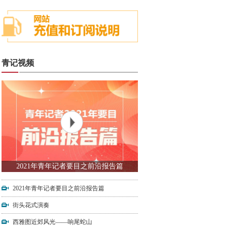
青记视频
2021年青年记者要目之前沿报告篇
2021年青年记者要目之前沿报告篇
街头花式演奏
西雅图近郊风光——响尾蛇山