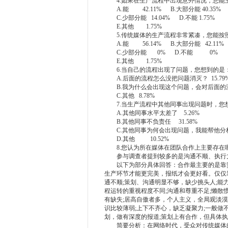
4.如果在生产流程中出现意外情况，您能
A.能 42.11% B.大部分能 40.35%
C.少部分能 14.04% D.不能 1.75%
E.其他 1.75%
5.传统媒体的生产流程非常紧凑，您能按
A.能 56.14% B.大部分能 42.11%
C.少部分能 0% D.不能 0%
E.其他 1.75%
6.当自己的流程出现了问题，您想到的是
A.后面的流程怎么没把问题消灭？ 15.79
B.我为什么会出现这个问题，会对后面的流程
C.其他 8.78%
7.当生产流程中其他同事出现问题时，您
A.其他同事水平太差了 5.26%
B.其他同事不负责任 31.58%
C.其他同事为何会出现问题，我能帮他分析一
D.其他 10.52%
8.您认为所在媒体在团队合作上主要存在
参与调查者提到较多的是沟通不顺、执行力
以下为部分具体回答：合作最主要的是靠责
生产环节才能更完美，报纸才会更好看。仅仅
通不顺;策划、沟通明显不够，缺少挑头人;能
程运转的重视程度不同;沟通和尊重不足;懒散
有缺失;居高自傲者多，个人主义，全局观淡漠
识比较薄弱;上下不齐心，缺乏凝聚力;一般做
划，做有深度的报道;策划上有合作，但具体
简要分析：在网络时代，受众对传统媒体的