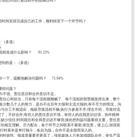
主动想办法打通流程中的阻隔点吗？
照时间安排完成自己的工作，顺利转至下一个环节吗？
：（多选）
%
造成什么影响？ 91.23%
想到的是：（多选）
下，提醒他解决问题吗？ 71.94%
哪些问题？
不强、责任意识和合作意识不足。
任心和担当，只有每个流程都顺畅了、每个流程的智慧都发挥出来，整个
靠少数几个人的努力，是办不出百年大报和主流大报的;有不尽力的情况，沟
力与分工不相适应，拖延导致流程不畅;执行力参差不齐;理念不同，导致对流
惯了，不好合作;有些人的责任意识不强，有些人的自我意识过强，协作精神
;缺少信任;时间观念和全局意识还不够强;彼此把利益问题看得太重，责任意
不到相互理解、尽力配合，各个环节之间联系不紧密;谁负责，谁上心;加强策
执行时基本是单打独斗，各自为战，合作不是全面而深入的。
时效性、报道质量要求更高了，传统媒体人只有加强团队合作，使生产流