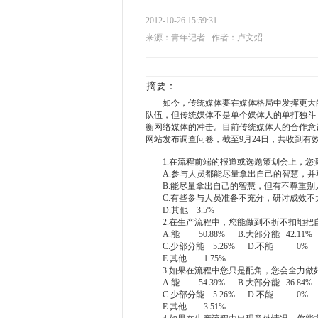
2012-10-26 15:59:31
来源：青年记者
作者：卢文炤
摘要：
如今，传统媒体要在媒体格局中发挥更大的
队伍，但传统媒体不是单个媒体人的单打独斗
衡网络媒体的冲击。目前传统媒体人的合作意
网站发布调查问卷，截至9月24日，共收到有
1.在流程前端的报道或选题策划会上，您
A.参与人员都能尽量拿出自己的智慧，并尊重
B.能尽量拿出自己的智慧，但有不尊重别人
C.有些参与人员准备不充分，研讨成效不大 
D.其他 3.5%
2.在生产流程中，您能做到不折不扣地把
A.能 50.88% B.大部分能 42.11%
C.少部分能 5.26% D.不能 0%
E.其他 1.75%
3.如果在流程中您只是配角，您会全力做
A.能 54.39% B.大部分能 36.84%
C.少部分能 5.26% D.不能 0%
E.其他 3.51%