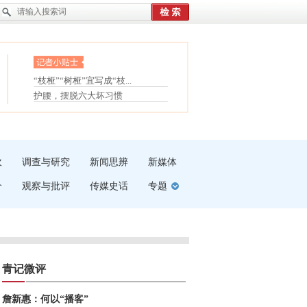
眼白变红或是结膜下出血
“枝桠”“树桠”宜写成“枝...
夏天缓解疲劳有三招
护腰，摆脱六大坏习惯
受伤了冰敷还是热敷
白内障治疗的误区
吹
调查与研究
新闻思辨
新媒体
介
观察与批评
传媒史话
专题
青记微评
詹新惠：何以“播客”