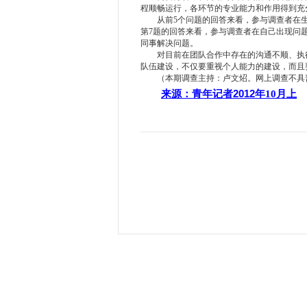
程顺畅运行，各环节的专业能力和作用得到充
从前5个问题的回答来看，参与调查者在生
第7题的回答来看，参与调查者在自己出现问
同事解决问题。
对目前在团队合作中存在的沟通不顺、执行
队伍建设，不仅要重视个人能力的建设，而且
（本期调查主持：卢文炤。网上调查不具
来源：青年记者
2012
年
10
月上