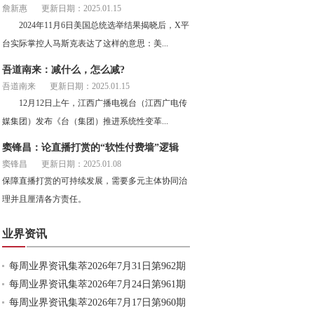
詹新惠
更新日期：2025.01.15
2024年11月6日美国总统选举结果揭晓后，X平
台实际掌控人马斯克表达了这样的意思：美...
吾道南来：减什么，怎么减?
吾道南来
更新日期：2025.01.15
12月12日上午，江西广播电视台（江西广电传
媒集团）发布《台（集团）推进系统性变革...
窦锋昌：论直播打赏的“软性付费墙”逻辑
窦锋昌
更新日期：2025.01.08
保障直播打赏的可持续发展，需要多元主体协同治
理并且厘清各方责任。
业界资讯
每周业界资讯集萃2026年7月31日第962期
每周业界资讯集萃2026年7月24日第961期
每周业界资讯集萃2026年7月17日第960期