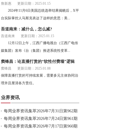
詹新惠
更新日期：2025.01.15
2024年11月6日美国总统选举结果揭晓后，X平
台实际掌控人马斯克表达了这样的意思：美...
吾道南来：减什么，怎么减?
吾道南来
更新日期：2025.01.15
12月12日上午，江西广播电视台（江西广电传
媒集团）发布《台（集团）推进系统性变革...
窦锋昌：论直播打赏的“软性付费墙”逻辑
窦锋昌
更新日期：2025.01.08
保障直播打赏的可持续发展，需要多元主体协同治
理并且厘清各方责任。
业界资讯
每周业界资讯集萃2026年7月31日第962期
每周业界资讯集萃2026年7月24日第961期
每周业界资讯集萃2026年7月17日第960期