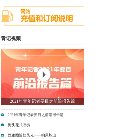
青记视频
2021年青年记者要目之前沿报告篇
2021年青年记者要目之前沿报告篇
街头花式演奏
西雅图近郊风光——响尾蛇山