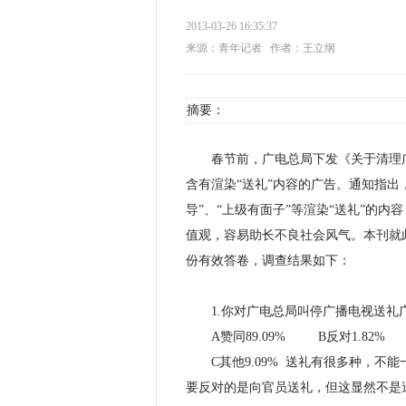
2013-03-26 16:35:37
来源：青年记者
作者：王立纲
摘要：
春节前，广电总局下发《关于清理广播
含有渲染“送礼”内容的广告。通知指出
导”、“上级有面子”等渲染“送礼”的
值观，容易助长不良社会风气。本刊就此
份有效答卷，调查结果如下：
1.你对广电总局叫停广播电视送礼
A赞同89.09% B反对1.82%
C其他9.09% 送礼有很多种，不
要反对的是向官员送礼，但这显然不是