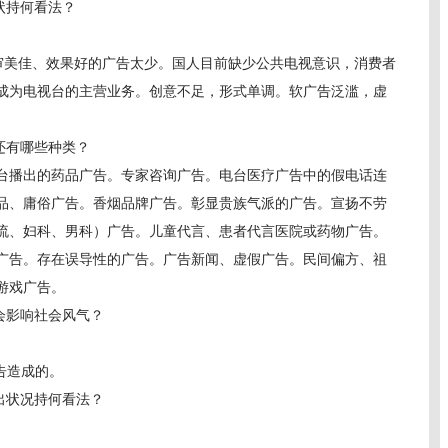
状持何看法？
、审美佳、效果好的广告太少。国人目前缺少公共电视意识，消费者
成为电视台的主营业务。创意不足，形式单调。软广告泛滥，虚
还有哪些种类？
播出的药品广告。专家咨询广告。电台医疗广告中的假电话连
品、庸俗广告。香烟品牌广告。彰显贵族气派的广告。宣扬不劳
流、妇科、男科）广告。儿童代言、患者代言医院或药物广告。
广告。存在误导性的广告。广告新闻、虚假广告。民间偏方、祖
游戏广告。
会影响社会风气？
告造成的。
出状况持何看法？