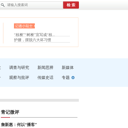
眼白变红或是结膜下出血
“枝桠”“树桠”宜写成“枝...
夏天缓解疲劳有三招
护腰，摆脱六大坏习惯
受伤了冰敷还是热敷
白内障治疗的误区
吹
调查与研究
新闻思辨
新媒体
介
观察与批评
传媒史话
专题
青记微评
詹新惠：何以“播客”