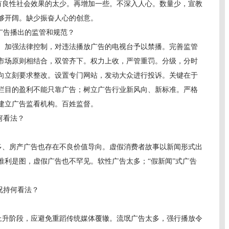
但有良性社会效果的太少。再增加一些。不深入人心。数量少，宣教
够开阔。缺少振奋人心的创意。
广告播出的监管和规范？
加强法律控制，对违法播放广告的电视台予以禁播。完善监管
市场原则相结合，双管齐下。权力上收，严管重罚。分级，分时
向立刻要求整改。设置专门网站，发动大众进行投诉。关键在于
栏目的盈利不能只靠广告；树立广告行业新风向、新标准。严格
建立广告监看机构。百姓监督。
何看法？
太多、房产广告也存在不良价值导向。虚假消费者故事以新闻形式出
唯利是图，虚假广告也不罕见。软性广告太多；“假新闻”式广告
况持何看法？
于上升阶段，应避免重蹈传统媒体覆辙。流氓广告太多，强行播放令