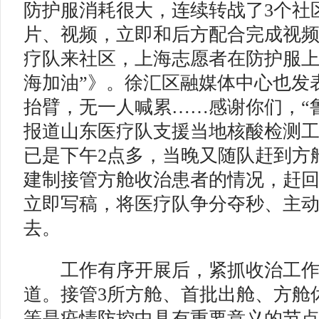
防护服消耗很大，连续转战了3个社
片、视频，立即和后方配合完成视
疗队来社区，上海志愿者在防护服上
海加油”》。徐汇区融媒体中心也发
抬臂，无一人喊累……感谢你们，“鲁
报道山东医疗队支援当地核酸检测
已是下午2点多，当晚又随队赶到方
建制接管方舱收治患者的情况，赶回
立即写稿，将医疗队争分夺秒、主
去。
工作有序开展后，紧抓收治工作
道。接管3所方舱、首批出舱、方舱
等是疫情防控中具有重要意义的节