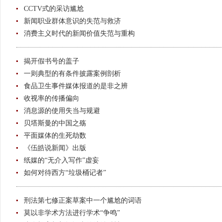
CCTV式的采访尴尬
新闻职业群体意识的失范与救济
消费主义时代的新闻价值失范与重构
揭开假书号的盖子
一则典型的有条件披露案例剖析
食品卫生事件媒体报道的是非之辨
收视率的传播偏向
消息源的使用失当与规避
贝塔斯曼的中国之殇
平面媒体的生死劫数
《伍皓说新闻》出版
纸媒的“无介入写作”虚妄
如何对待西方“垃圾桶记者”
刑法第七修正案草案中一个尴尬的词语
莫以非学术方法进行学术“争鸣”