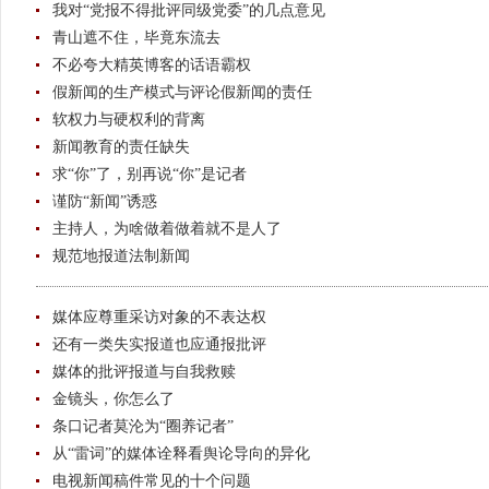
我对“党报不得批评同级党委”的几点意见
青山遮不住，毕竟东流去
不必夸大精英博客的话语霸权
假新闻的生产模式与评论假新闻的责任
软权力与硬权利的背离
新闻教育的责任缺失
求“你”了，别再说“你”是记者
谨防“新闻”诱惑
主持人，为啥做着做着就不是人了
规范地报道法制新闻
媒体应尊重采访对象的不表达权
还有一类失实报道也应通报批评
媒体的批评报道与自我救赎
金镜头，你怎么了
条口记者莫沦为“圈养记者”
从“雷词”的媒体诠释看舆论导向的异化
电视新闻稿件常见的十个问题