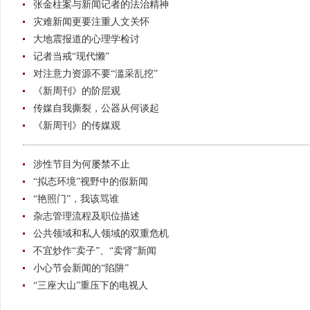
张金柱案与新闻记者的法治精神
灾难新闻更要注重人文关怀
大地震报道的心理学检讨
记者当戒“现代懒”
对注意力资源不要“滥采乱挖”
《新周刊》的阶层观
传媒自我撕裂，公器从何谈起
《新周刊》的传媒观
涉性节目为何屡禁不止
“拟态环境”视野中的假新闻
“艳照门”，我该骂谁
杂志管理流程及职位描述
公共领域和私人领域的双重危机
不宜炒作“卖子”、“卖肾”新闻
小心节会新闻的“陷阱”
“三座大山”重压下的电视人