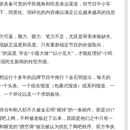
管具备可贵的平民视角和民意表达渠道，但节目中小车
下，同质化、琐碎化的内容难以满足公众越来越高的信息
可嘉，脑力、眼力、笔力不足，尤其是审美体验缺失、
现缺乏温度和高度。只有重新锚定节目的价值取向，
”的温度, 学会“小题大做”“以小见大”，才能处理好“小民
实现民生新闻的转型升级。
运行十多年的品牌节目中推行？金石明提出，每天的
：一个头条、一个组合报道（包裹式报道）或系列报道、一
、一个评论以及一个求助板块。
年刚入职不久被金石明“毙掉”的一条稿件。那是2017
网吧上网，不料被老板赶了出来，原因是他们之中只有一
和睡觉的“蹭空调”做法被认为扰乱了网吧秩序。双方争执