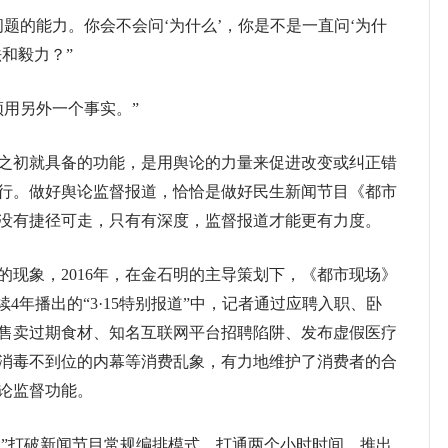
的能力。你会不会问‘为什么’，你是不是一直问‘为什
和毅力？”
用另外一个事实。”
初就具备的功能，是用舆论的力量来促进改变或纠正错
行。做好舆论监督报道，恰恰是做好民生新闻节目《都市
没有捷径可走，只有有深度，监督报道才能更有力度。
象，2016年，在金石明的主导策划下，《都市现场》
4年播出的“3·15特别报道”中，记者通过应聘入职、卧
售卖过期食材、知名互联网平台招聘陷阱、发布虚假医疗
消毒不到位的内幕等消费乱象，有力地维护了消费者的合
论监督功能。
道”打破新闻节目常规编排模式，打通两个小时时间，推出