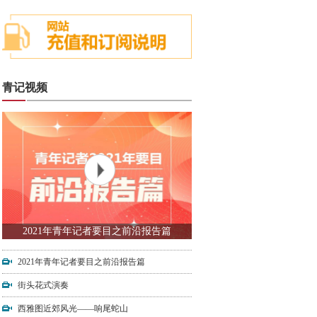
青记视频
2021年青年记者要目之前沿报告篇
2021年青年记者要目之前沿报告篇
街头花式演奏
西雅图近郊风光——响尾蛇山