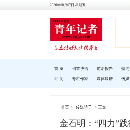
2026年08月07日 星期五
首 页
刊首快语
前沿报告
特约
经 历
专栏作家
媒体脸谱
传媒
首页
>
传媒骄子
> 正文
金石明：“四力”践