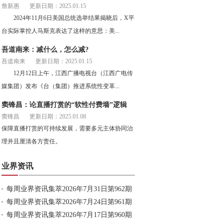
詹新惠
更新日期：2025.01.15
2024年11月6日美国总统选举结果揭晓后，X平
台实际掌控人马斯克表达了这样的意思：美...
吾道南来：减什么，怎么减?
吾道南来
更新日期：2025.01.15
12月12日上午，江西广播电视台（江西广电传
媒集团）发布《台（集团）推进系统性变革...
窦锋昌：论直播打赏的“软性付费墙”逻辑
窦锋昌
更新日期：2025.01.08
保障直播打赏的可持续发展，需要多元主体协同治
理并且厘清各方责任。
业界资讯
每周业界资讯集萃2026年7月31日第962期
每周业界资讯集萃2026年7月24日第961期
每周业界资讯集萃2026年7月17日第960期