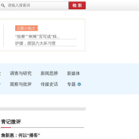
眼白变红或是结膜下出血
“枝桠”“树桠”宜写成“枝...
护腰，摆脱六大坏习惯
夏天缓解疲劳有三招
受伤了冰敷还是热敷
白内障治疗的误区
吹
调查与研究
新闻思辨
新媒体
介
观察与批评
传媒史话
专题
青记微评
詹新惠：何以“播客”