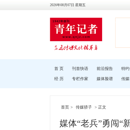
2026年08月07日 星期五
首 页
刊首快语
前沿报告
特约
经 历
专栏作家
媒体脸谱
传媒
首页
>
传媒骄子
> 正文
媒体“老兵”勇闯“