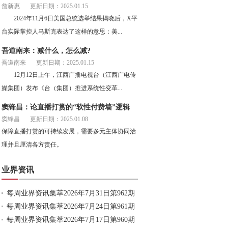
詹新惠
更新日期：2025.01.15
2024年11月6日美国总统选举结果揭晓后，X平
台实际掌控人马斯克表达了这样的意思：美...
吾道南来：减什么，怎么减?
吾道南来
更新日期：2025.01.15
12月12日上午，江西广播电视台（江西广电传
媒集团）发布《台（集团）推进系统性变革...
窦锋昌：论直播打赏的“软性付费墙”逻辑
窦锋昌
更新日期：2025.01.08
保障直播打赏的可持续发展，需要多元主体协同治
理并且厘清各方责任。
业界资讯
每周业界资讯集萃2026年7月31日第962期
每周业界资讯集萃2026年7月24日第961期
每周业界资讯集萃2026年7月17日第960期