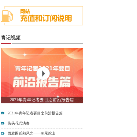
青记视频
2021年青年记者要目之前沿报告篇
2021年青年记者要目之前沿报告篇
街头花式演奏
西雅图近郊风光——响尾蛇山