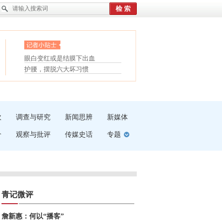
眼白变红或是结膜下出血
“枝桠”“树桠”宜写成“枝...
护腰，摆脱六大坏习惯
夏天缓解疲劳有三招
受伤了冰敷还是热敷
白内障治疗的误区
吹
调查与研究
新闻思辨
新媒体
介
观察与批评
传媒史话
专题
青记微评
詹新惠：何以“播客”