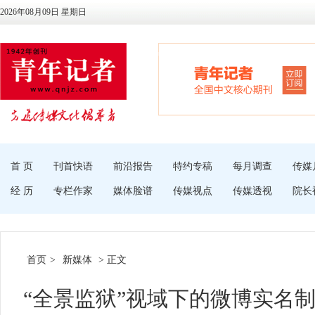
2026年08月09日 星期日
首 页
刊首快语
前沿报告
特约专稿
每月调查
传媒
经 历
专栏作家
媒体脸谱
传媒视点
传媒透视
院长
首页
>
新媒体
> 正文
“全景监狱”视域下的微博实名