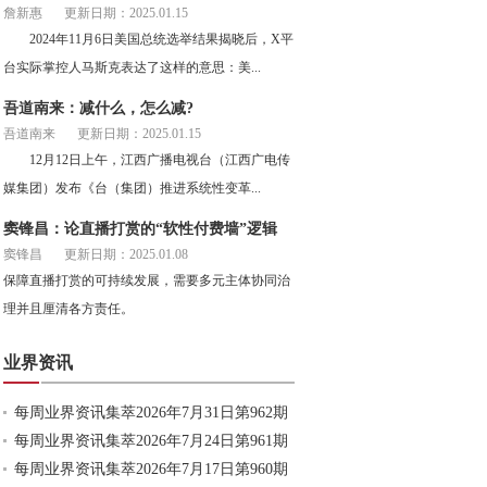
詹新惠
更新日期：2025.01.15
2024年11月6日美国总统选举结果揭晓后，X平
台实际掌控人马斯克表达了这样的意思：美...
吾道南来：减什么，怎么减?
吾道南来
更新日期：2025.01.15
12月12日上午，江西广播电视台（江西广电传
媒集团）发布《台（集团）推进系统性变革...
窦锋昌：论直播打赏的“软性付费墙”逻辑
窦锋昌
更新日期：2025.01.08
保障直播打赏的可持续发展，需要多元主体协同治
理并且厘清各方责任。
业界资讯
每周业界资讯集萃2026年7月31日第962期
每周业界资讯集萃2026年7月24日第961期
每周业界资讯集萃2026年7月17日第960期