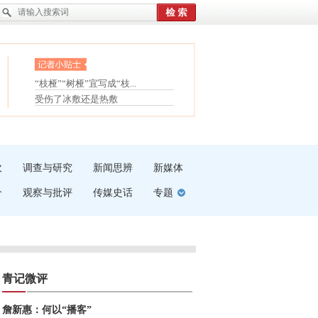
眼白变红或是结膜下出血
“枝桠”“树桠”宜写成“枝...
护腰，摆脱六大坏习惯
夏天缓解疲劳有三招
受伤了冰敷还是热敷
白内障治疗的误区
吹
调查与研究
新闻思辨
新媒体
介
观察与批评
传媒史话
专题
青记微评
詹新惠：何以“播客”