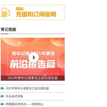
青记视频
2021年青年记者要目之前沿报告篇
2021年青年记者要目之前沿报告篇
街头花式演奏
西雅图近郊风光——响尾蛇山