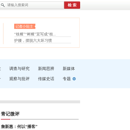
眼白变红或是结膜下出血
“枝桠”“树桠”宜写成“枝...
夏天缓解疲劳有三招
护腰，摆脱六大坏习惯
受伤了冰敷还是热敷
白内障治疗的误区
吹
调查与研究
新闻思辨
新媒体
介
观察与批评
传媒史话
专题
青记微评
詹新惠：何以“播客”