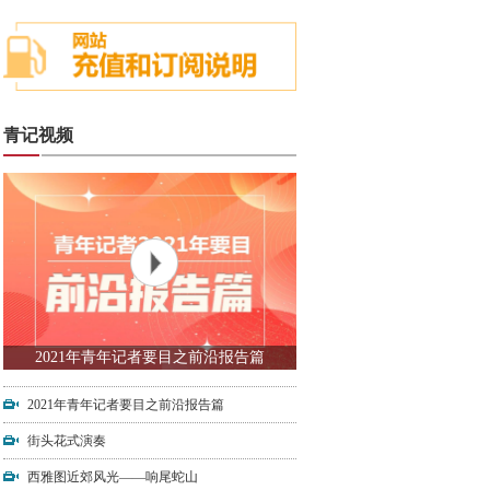
青记视频
2021年青年记者要目之前沿报告篇
2021年青年记者要目之前沿报告篇
街头花式演奏
西雅图近郊风光——响尾蛇山