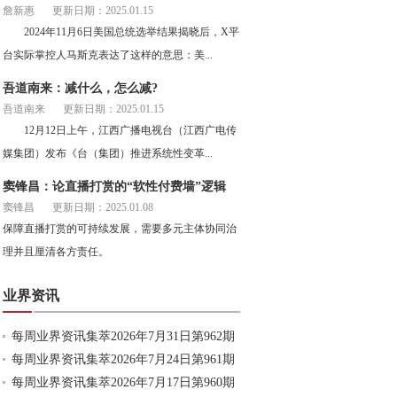
詹新惠
更新日期：2025.01.15
2024年11月6日美国总统选举结果揭晓后，X平
台实际掌控人马斯克表达了这样的意思：美...
吾道南来：减什么，怎么减?
吾道南来
更新日期：2025.01.15
12月12日上午，江西广播电视台（江西广电传
媒集团）发布《台（集团）推进系统性变革...
窦锋昌：论直播打赏的“软性付费墙”逻辑
窦锋昌
更新日期：2025.01.08
保障直播打赏的可持续发展，需要多元主体协同治
理并且厘清各方责任。
业界资讯
每周业界资讯集萃2026年7月31日第962期
每周业界资讯集萃2026年7月24日第961期
每周业界资讯集萃2026年7月17日第960期