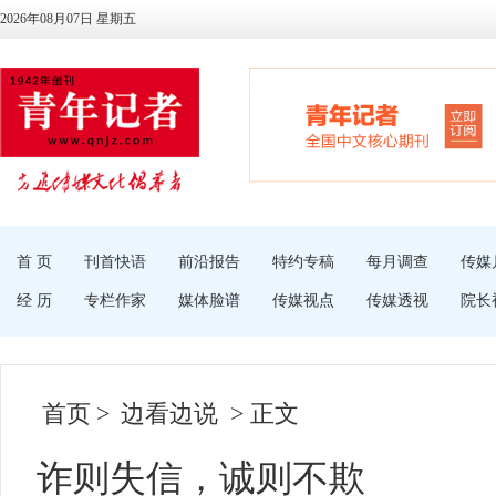
2026年08月07日 星期五
首 页
刊首快语
前沿报告
特约专稿
每月调查
传媒
经 历
专栏作家
媒体脸谱
传媒视点
传媒透视
院长
首页
>
边看边说
> 正文
诈则失信，诚则不欺