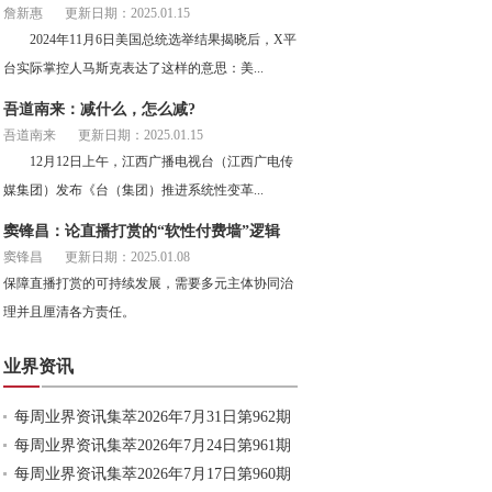
詹新惠
更新日期：2025.01.15
2024年11月6日美国总统选举结果揭晓后，X平
台实际掌控人马斯克表达了这样的意思：美...
吾道南来：减什么，怎么减?
吾道南来
更新日期：2025.01.15
12月12日上午，江西广播电视台（江西广电传
媒集团）发布《台（集团）推进系统性变革...
窦锋昌：论直播打赏的“软性付费墙”逻辑
窦锋昌
更新日期：2025.01.08
保障直播打赏的可持续发展，需要多元主体协同治
理并且厘清各方责任。
业界资讯
每周业界资讯集萃2026年7月31日第962期
每周业界资讯集萃2026年7月24日第961期
每周业界资讯集萃2026年7月17日第960期