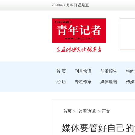
2026年08月07日 星期五
首 页
刊首快语
前沿报告
特约
经 历
专栏作家
媒体脸谱
传媒
首页
>
边看边说
> 正文
媒体要管好自己的“