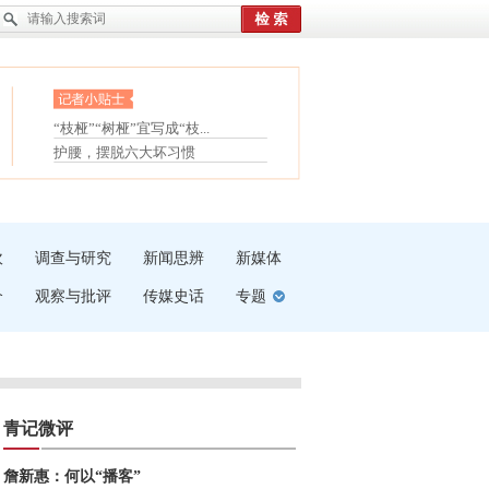
眼白变红或是结膜下出血
“枝桠”“树桠”宜写成“枝...
夏天缓解疲劳有三招
护腰，摆脱六大坏习惯
受伤了冰敷还是热敷
白内障治疗的误区
吹
调查与研究
新闻思辨
新媒体
介
观察与批评
传媒史话
专题
青记微评
詹新惠：何以“播客”