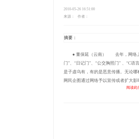
2010-05-26 16:51:00
来源：
作者：
摘要：
● 董保延（云南） 去年，网络上出
门”、“日记门”、“公交胸照门” 、“
是子虚乌有，有的是恶意传播。无论哪
网民企图通过网络予以宣传或者扩大影响，
阅读此