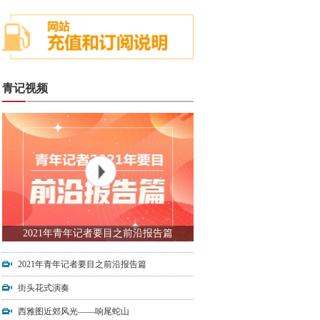
青记视频
2021年青年记者要目之前沿报告篇
2021年青年记者要目之前沿报告篇
街头花式演奏
西雅图近郊风光——响尾蛇山