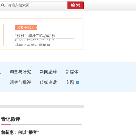
眼白变红或是结膜下出血
“枝桠”“树桠”宜写成“枝...
护腰，摆脱六大坏习惯
夏天缓解疲劳有三招
受伤了冰敷还是热敷
白内障治疗的误区
吹
调查与研究
新闻思辨
新媒体
介
观察与批评
传媒史话
专题
青记微评
詹新惠：何以“播客”