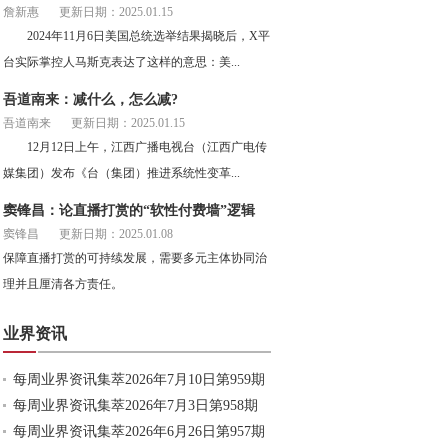
詹新惠
更新日期：2025.01.15
2024年11月6日美国总统选举结果揭晓后，X平
台实际掌控人马斯克表达了这样的意思：美...
吾道南来：减什么，怎么减?
吾道南来
更新日期：2025.01.15
12月12日上午，江西广播电视台（江西广电传
媒集团）发布《台（集团）推进系统性变革...
窦锋昌：论直播打赏的“软性付费墙”逻辑
窦锋昌
更新日期：2025.01.08
保障直播打赏的可持续发展，需要多元主体协同治
理并且厘清各方责任。
业界资讯
每周业界资讯集萃2026年7月10日第959期
每周业界资讯集萃2026年7月3日第958期
每周业界资讯集萃2026年6月26日第957期