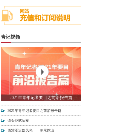
青记视频
2021年青年记者要目之前沿报告篇
2021年青年记者要目之前沿报告篇
街头花式演奏
西雅图近郊风光——响尾蛇山