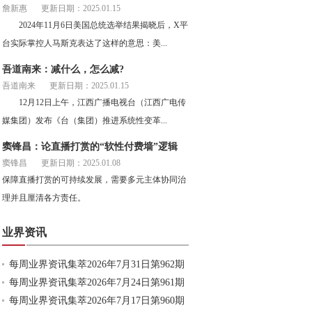
詹新惠
更新日期：2025.01.15
2024年11月6日美国总统选举结果揭晓后，X平
台实际掌控人马斯克表达了这样的意思：美...
吾道南来：减什么，怎么减?
吾道南来
更新日期：2025.01.15
12月12日上午，江西广播电视台（江西广电传
媒集团）发布《台（集团）推进系统性变革...
窦锋昌：论直播打赏的“软性付费墙”逻辑
窦锋昌
更新日期：2025.01.08
保障直播打赏的可持续发展，需要多元主体协同治
理并且厘清各方责任。
业界资讯
每周业界资讯集萃2026年7月31日第962期
每周业界资讯集萃2026年7月24日第961期
每周业界资讯集萃2026年7月17日第960期