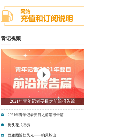
青记视频
2021年青年记者要目之前沿报告篇
2021年青年记者要目之前沿报告篇
街头花式演奏
西雅图近郊风光——响尾蛇山