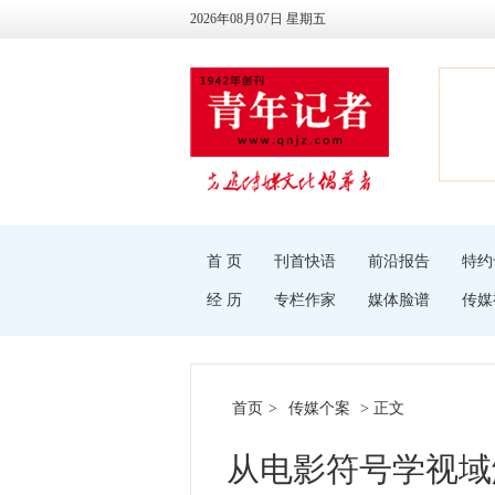
2026年08月07日 星期五
首 页
刊首快语
前沿报告
特约
经 历
专栏作家
媒体脸谱
传媒
首页
>
传媒个案
> 正文
从电影符号学视域