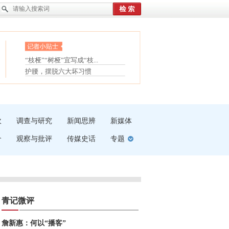
眼白变红或是结膜下出血
“枝桠”“树桠”宜写成“枝...
夏天缓解疲劳有三招
护腰，摆脱六大坏习惯
受伤了冰敷还是热敷
白内障治疗的误区
吹
调查与研究
新闻思辨
新媒体
介
观察与批评
传媒史话
专题
青记微评
詹新惠：何以“播客”