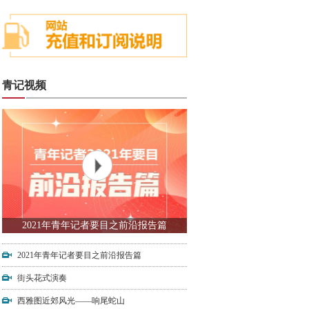
青记视频
2021年青年记者要目之前沿报告篇
2021年青年记者要目之前沿报告篇
街头花式演奏
西雅图近郊风光——响尾蛇山