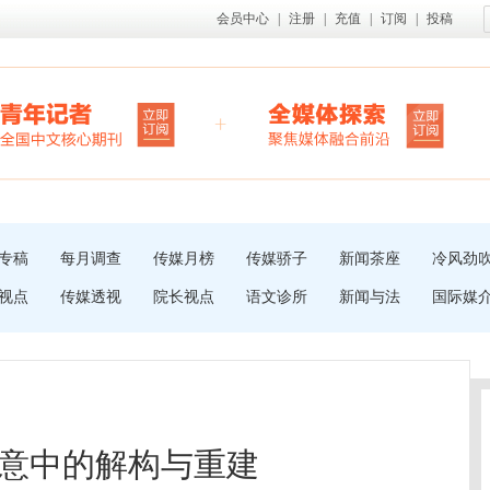
会员中心
|
注册
|
充值
|
订阅
|
投稿
专稿
每月调查
传媒月榜
传媒骄子
新闻茶座
冷风劲
视点
传媒透视
院长视点
语文诊所
新闻与法
国际媒
意中的解构与重建