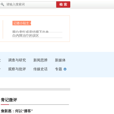
护腰，摆脱六大坏习惯
受伤了冰敷还是热敷
眼白变红或是结膜下出血
白内障治疗的误区
“枝桠”“树桠”宜写成“枝...
夏天缓解疲劳有三招
吹
调查与研究
新闻思辨
新媒体
介
观察与批评
传媒史话
专题
青记微评
詹新惠：何以“播客”