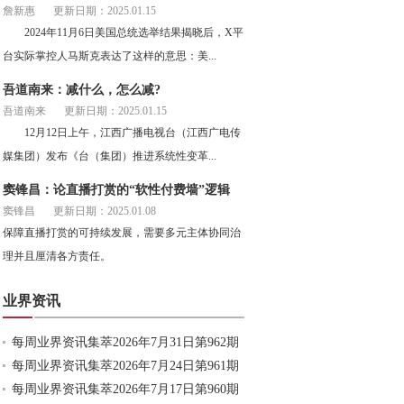
詹新惠
更新日期：2025.01.15
2024年11月6日美国总统选举结果揭晓后，X平
台实际掌控人马斯克表达了这样的意思：美...
吾道南来：减什么，怎么减?
吾道南来
更新日期：2025.01.15
12月12日上午，江西广播电视台（江西广电传
媒集团）发布《台（集团）推进系统性变革...
窦锋昌：论直播打赏的“软性付费墙”逻辑
窦锋昌
更新日期：2025.01.08
保障直播打赏的可持续发展，需要多元主体协同治
理并且厘清各方责任。
业界资讯
每周业界资讯集萃2026年7月31日第962期
每周业界资讯集萃2026年7月24日第961期
每周业界资讯集萃2026年7月17日第960期