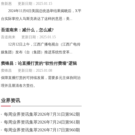
詹新惠
更新日期：2025.01.15
2024年11月6日美国总统选举结果揭晓后，X平
台实际掌控人马斯克表达了这样的意思：美...
吾道南来：减什么，怎么减?
吾道南来
更新日期：2025.01.15
12月12日上午，江西广播电视台（江西广电传
媒集团）发布《台（集团）推进系统性变革...
窦锋昌：论直播打赏的“软性付费墙”逻辑
窦锋昌
更新日期：2025.01.08
保障直播打赏的可持续发展，需要多元主体协同治
理并且厘清各方责任。
业界资讯
每周业界资讯集萃2026年7月31日第962期
每周业界资讯集萃2026年7月24日第961期
每周业界资讯集萃2026年7月17日第960期