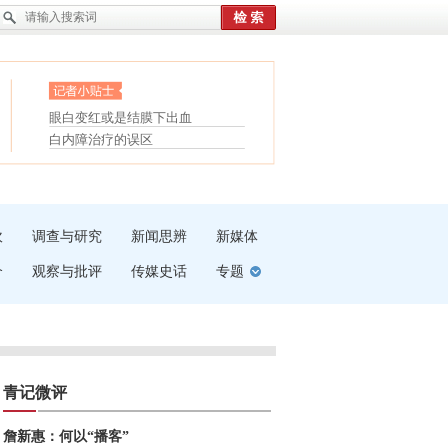
护腰，摆脱六大坏习惯
眼白变红或是结膜下出血
受伤了冰敷还是热敷
“枝桠”“树桠”宜写成“枝...
白内障治疗的误区
夏天缓解疲劳有三招
吹
调查与研究
新闻思辨
新媒体
介
观察与批评
传媒史话
专题
青记微评
詹新惠：何以“播客”