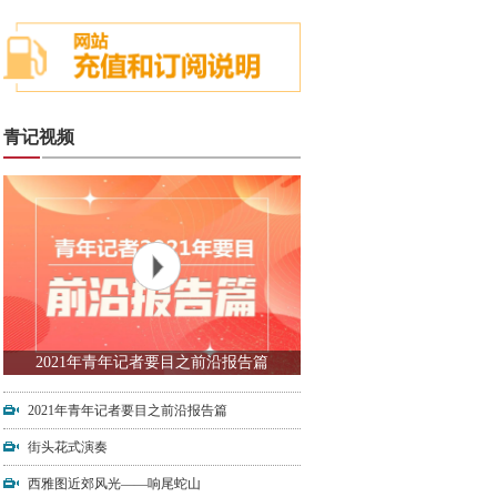
青记视频
2021年青年记者要目之前沿报告篇
2021年青年记者要目之前沿报告篇
街头花式演奏
西雅图近郊风光——响尾蛇山