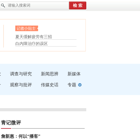
眼白变红或是结膜下出血
“枝桠”“树桠”宜写成“枝...
护腰，摆脱六大坏习惯
夏天缓解疲劳有三招
受伤了冰敷还是热敷
白内障治疗的误区
吹
调查与研究
新闻思辨
新媒体
介
观察与批评
传媒史话
专题
青记微评
詹新惠：何以“播客”