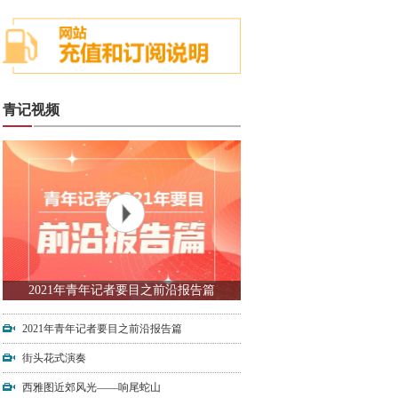
青记视频
2021年青年记者要目之前沿报告篇
2021年青年记者要目之前沿报告篇
街头花式演奏
西雅图近郊风光——响尾蛇山