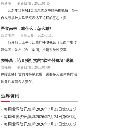
詹新惠
更新日期：2025.01.15
2024年11月6日美国总统选举结果揭晓后，X平
台实际掌控人马斯克表达了这样的意思：美...
吾道南来：减什么，怎么减?
吾道南来
更新日期：2025.01.15
12月12日上午，江西广播电视台（江西广电传
媒集团）发布《台（集团）推进系统性变革...
窦锋昌：论直播打赏的“软性付费墙”逻辑
窦锋昌
更新日期：2025.01.08
保障直播打赏的可持续发展，需要多元主体协同治
理并且厘清各方责任。
业界资讯
每周业界资讯集萃2026年7月31日第962期
每周业界资讯集萃2026年7月24日第961期
每周业界资讯集萃2026年7月17日第960期