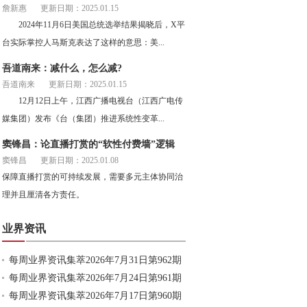
詹新惠
更新日期：2025.01.15
2024年11月6日美国总统选举结果揭晓后，X平
台实际掌控人马斯克表达了这样的意思：美...
吾道南来：减什么，怎么减?
吾道南来
更新日期：2025.01.15
12月12日上午，江西广播电视台（江西广电传
媒集团）发布《台（集团）推进系统性变革...
窦锋昌：论直播打赏的“软性付费墙”逻辑
窦锋昌
更新日期：2025.01.08
保障直播打赏的可持续发展，需要多元主体协同治
理并且厘清各方责任。
业界资讯
每周业界资讯集萃2026年7月31日第962期
每周业界资讯集萃2026年7月24日第961期
每周业界资讯集萃2026年7月17日第960期