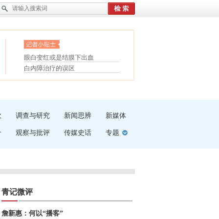
护腰，摆脱六大坏习惯
眼白变红或是结膜下出血
受伤了冰敷还是热敷
“枝桠”“树桠”宜写成“枝...
白内障治疗的误区
夏天缓解疲劳有三招
吹
调查与研究
新闻思辨
新媒体
介
观察与批评
传媒史话
专题
青记微评
詹新惠：何以“播客”