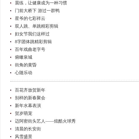
晨练，让健康成为一种习惯
门前大桥下 游过一群鸭
星爷的七彩祥云
双人跳、单跳精彩剪辑
妇女节我们这样过
8字团体跳精彩剪辑
百年戏曲老字号
俯瞰泉城
街角的黄昏
心随乐动
百花齐放贺新年
别样的新春聚会
新年水幕表演
贺岁萌宠
迈阿密街头艺人——炫酷火球秀
清晨的长安街
风雪盛景