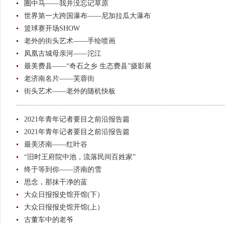
圏中马——我并没忘记草原
世界第一大跨国瀑布——尼加拉瓜大瀑布
篮球赛开场SHOW
老外的街头艺术——手绘喷画
凤凰古城母亲河——沱江
最美费县——“奇石之乡 生态费县”摄影展
老济南名片——芙蓉街
街头艺术——老外的随机快板
2021年青年记者要目之前沿报告篇
2021年青年记者要目之前沿报告篇
最美济南——红叶谷
“旧时王府院中池，流落民间百姓家”
终于等到你——济南的雪
思念，那抹干净的蓝
大众日报报史馆开馆(下）
大众日报报史馆开馆(上）
古董车中的老爷