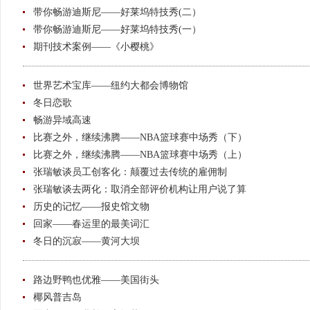
带你畅游迪斯尼——好莱坞特技秀(二）
带你畅游迪斯尼——好莱坞特技秀(一）
期刊技术案例——《小樱桃》
世界艺术宝库——纽约大都会博物馆
冬日恋歌
畅游异域高速
比赛之外，继续沸腾——NBA篮球赛中场秀（下）
比赛之外，继续沸腾——NBA篮球赛中场秀（上）
张瑞敏谈员工创客化：颠覆过去传统的雇佣制
张瑞敏谈去两化：取消全部评价机构让用户说了算
历史的记忆——报史馆文物
回家——春运里的最美词汇
冬日的沉寂——黄河大坝
路边野鸭也优雅——美国街头
椰风普吉岛