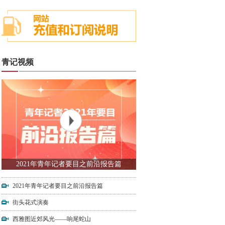
青记视频
2021年青年记者要目之前沿报告篇
2021年青年记者要目之前沿报告篇
街头花式演奏
西雅图近郊风光——响尾蛇山