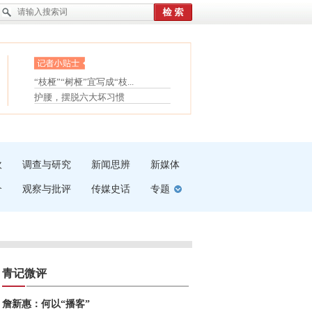
眼白变红或是结膜下出血
“枝桠”“树桠”宜写成“枝...
夏天缓解疲劳有三招
护腰，摆脱六大坏习惯
受伤了冰敷还是热敷
白内障治疗的误区
吹
调查与研究
新闻思辨
新媒体
介
观察与批评
传媒史话
专题
青记微评
詹新惠：何以“播客”