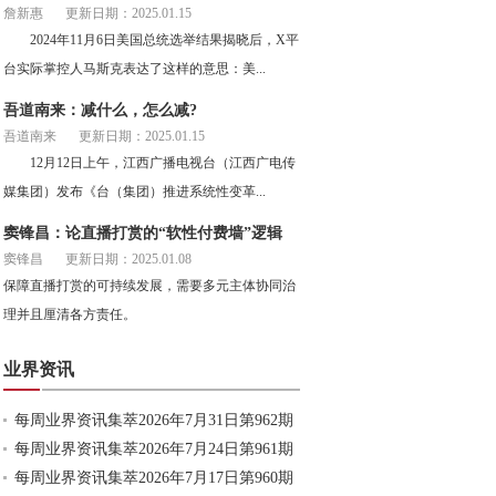
詹新惠
更新日期：2025.01.15
2024年11月6日美国总统选举结果揭晓后，X平
台实际掌控人马斯克表达了这样的意思：美...
吾道南来：减什么，怎么减?
吾道南来
更新日期：2025.01.15
12月12日上午，江西广播电视台（江西广电传
媒集团）发布《台（集团）推进系统性变革...
窦锋昌：论直播打赏的“软性付费墙”逻辑
窦锋昌
更新日期：2025.01.08
保障直播打赏的可持续发展，需要多元主体协同治
理并且厘清各方责任。
业界资讯
每周业界资讯集萃2026年7月31日第962期
每周业界资讯集萃2026年7月24日第961期
每周业界资讯集萃2026年7月17日第960期