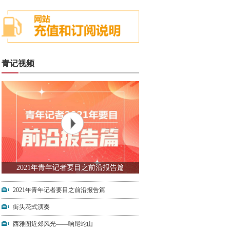
青记视频
2021年青年记者要目之前沿报告篇
2021年青年记者要目之前沿报告篇
街头花式演奏
西雅图近郊风光——响尾蛇山