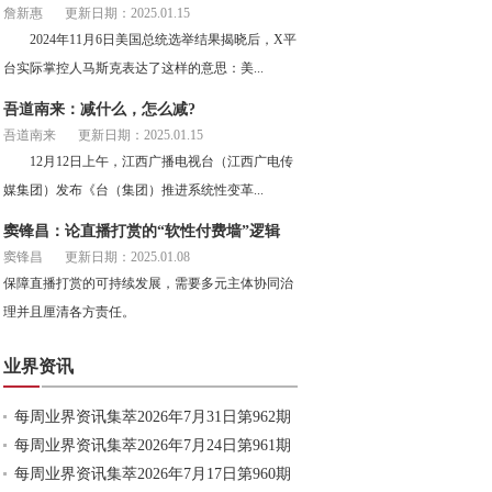
詹新惠
更新日期：2025.01.15
2024年11月6日美国总统选举结果揭晓后，X平
台实际掌控人马斯克表达了这样的意思：美...
吾道南来：减什么，怎么减?
吾道南来
更新日期：2025.01.15
12月12日上午，江西广播电视台（江西广电传
媒集团）发布《台（集团）推进系统性变革...
窦锋昌：论直播打赏的“软性付费墙”逻辑
窦锋昌
更新日期：2025.01.08
保障直播打赏的可持续发展，需要多元主体协同治
理并且厘清各方责任。
业界资讯
每周业界资讯集萃2026年7月31日第962期
每周业界资讯集萃2026年7月24日第961期
每周业界资讯集萃2026年7月17日第960期