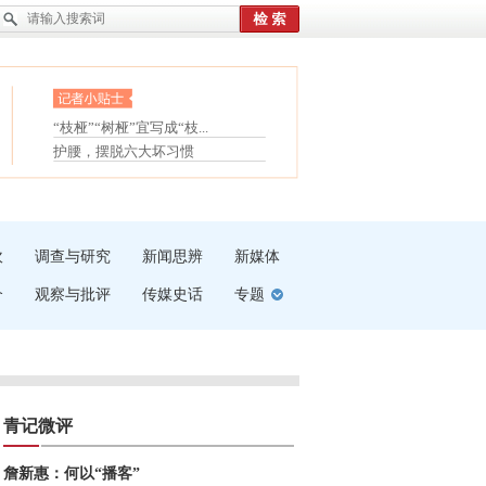
眼白变红或是结膜下出血
“枝桠”“树桠”宜写成“枝...
夏天缓解疲劳有三招
护腰，摆脱六大坏习惯
受伤了冰敷还是热敷
白内障治疗的误区
吹
调查与研究
新闻思辨
新媒体
介
观察与批评
传媒史话
专题
青记微评
詹新惠：何以“播客”