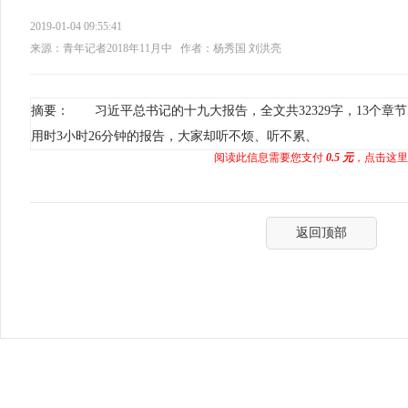
2019-01-04 09:55:41
来源：青年记者2018年11月中
作者：杨秀国 刘洪亮
摘要： 习近平总书记的十九大报告，全文共32329字，13个章
用时3小时26分钟的报告，大家却听不烦、听不累、
阅读此信息需要您支付
0.5 元
，点击这里
返回顶部