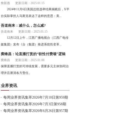
詹新惠
更新日期：2025.01.15
2024年11月6日美国总统选举结果揭晓后，X平
台实际掌控人马斯克表达了这样的意思：美...
吾道南来：减什么，怎么减?
吾道南来
更新日期：2025.01.15
12月12日上午，江西广播电视台（江西广电传
媒集团）发布《台（集团）推进系统性变革...
窦锋昌：论直播打赏的“软性付费墙”逻辑
窦锋昌
更新日期：2025.01.08
保障直播打赏的可持续发展，需要多元主体协同治
理并且厘清各方责任。
业界资讯
每周业界资讯集萃2026年7月10日第959期
每周业界资讯集萃2026年7月3日第958期
每周业界资讯集萃2026年6月26日第957期