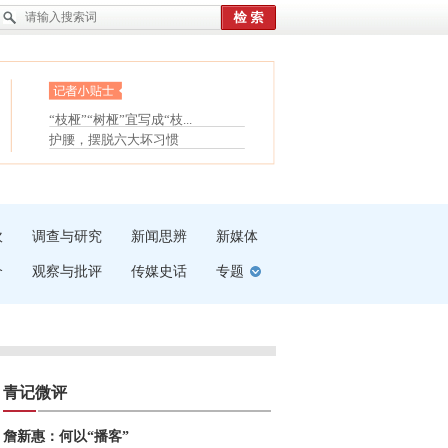
眼白变红或是结膜下出血
“枝桠”“树桠”宜写成“枝...
夏天缓解疲劳有三招
护腰，摆脱六大坏习惯
受伤了冰敷还是热敷
白内障治疗的误区
吹
调查与研究
新闻思辨
新媒体
介
观察与批评
传媒史话
专题
青记微评
詹新惠：何以“播客”