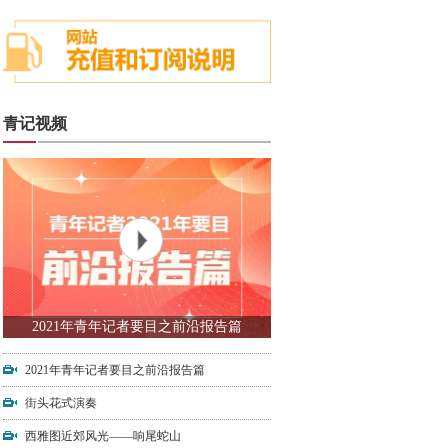
青记视频
2021年青年记者要目之前沿报告篇
2021年青年记者要目之前沿报告篇
街头花式演奏
西雅图近郊风光——响尾蛇山