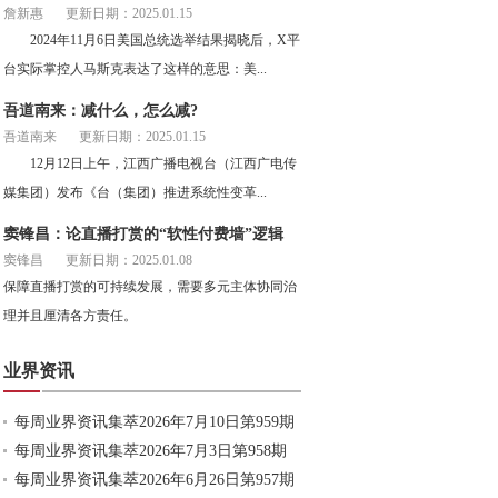
詹新惠
更新日期：2025.01.15
2024年11月6日美国总统选举结果揭晓后，X平
台实际掌控人马斯克表达了这样的意思：美...
吾道南来：减什么，怎么减?
吾道南来
更新日期：2025.01.15
12月12日上午，江西广播电视台（江西广电传
媒集团）发布《台（集团）推进系统性变革...
窦锋昌：论直播打赏的“软性付费墙”逻辑
窦锋昌
更新日期：2025.01.08
保障直播打赏的可持续发展，需要多元主体协同治
理并且厘清各方责任。
业界资讯
每周业界资讯集萃2026年7月10日第959期
每周业界资讯集萃2026年7月3日第958期
每周业界资讯集萃2026年6月26日第957期