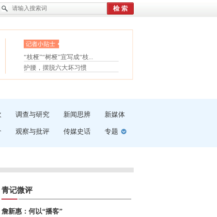
眼白变红或是结膜下出血
“枝桠”“树桠”宜写成“枝...
夏天缓解疲劳有三招
护腰，摆脱六大坏习惯
受伤了冰敷还是热敷
白内障治疗的误区
吹
调查与研究
新闻思辨
新媒体
介
观察与批评
传媒史话
专题
青记微评
詹新惠：何以“播客”