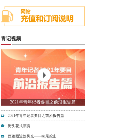
青记视频
2021年青年记者要目之前沿报告篇
2021年青年记者要目之前沿报告篇
街头花式演奏
西雅图近郊风光——响尾蛇山