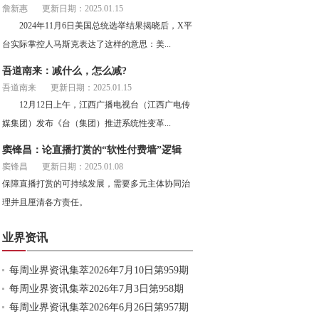
詹新惠
更新日期：2025.01.15
2024年11月6日美国总统选举结果揭晓后，X平
台实际掌控人马斯克表达了这样的意思：美...
吾道南来：减什么，怎么减?
吾道南来
更新日期：2025.01.15
12月12日上午，江西广播电视台（江西广电传
媒集团）发布《台（集团）推进系统性变革...
窦锋昌：论直播打赏的“软性付费墙”逻辑
窦锋昌
更新日期：2025.01.08
保障直播打赏的可持续发展，需要多元主体协同治
理并且厘清各方责任。
业界资讯
每周业界资讯集萃2026年7月10日第959期
每周业界资讯集萃2026年7月3日第958期
每周业界资讯集萃2026年6月26日第957期