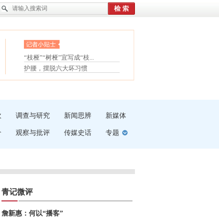
眼白变红或是结膜下出血
“枝桠”“树桠”宜写成“枝...
夏天缓解疲劳有三招
护腰，摆脱六大坏习惯
受伤了冰敷还是热敷
白内障治疗的误区
吹
调查与研究
新闻思辨
新媒体
介
观察与批评
传媒史话
专题
青记微评
詹新惠：何以“播客”