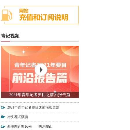
青记视频
2021年青年记者要目之前沿报告篇
2021年青年记者要目之前沿报告篇
街头花式演奏
西雅图近郊风光——响尾蛇山