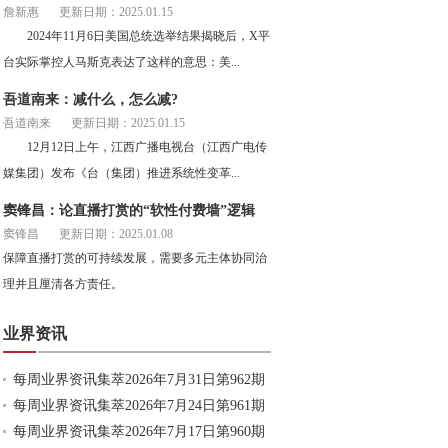
詹新惠
更新日期：2025.01.15
2024年11月6日美国总统选举结果揭晓后，X平
台实际掌控人马斯克表达了这样的意思：美...
吾道南来：减什么，怎么减?
吾道南来
更新日期：2025.01.15
12月12日上午，江西广播电视台（江西广电传
媒集团）发布《台（集团）推进系统性变革...
窦锋昌：论直播打赏的“软性付费墙”逻辑
窦锋昌
更新日期：2025.01.08
保障直播打赏的可持续发展，需要多元主体协同治
理并且厘清各方责任。
业界资讯
每周业界资讯集萃2026年7月31日第962期
每周业界资讯集萃2026年7月24日第961期
每周业界资讯集萃2026年7月17日第960期