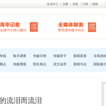
会员中心
|
注册
|
充值
|
订阅
|
投稿
专稿
每月调查
传媒月榜
传媒骄子
新闻茶座
冷风劲
视点
传媒透视
院长视点
语文诊所
新闻与法
国际媒
的流泪而流泪