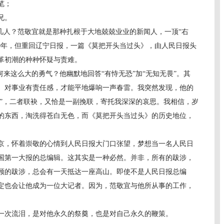
笔；
兄。
人？范敬宜就是那种扎根于大地兢兢业业的新闻人，一顶“右
20年，但重回辽宁日报，一篇《莫把开头当过头》，由人民日报头
革初潮的种种怀疑与责难。
来这么大的勇气？他幽默地回答“有恃无恐”加“无知无畏”。其
、对事业有责任感，才能平地爆响一声春雷。我突然发现，他的
畏”，二者联袂，又恰是一副挽联，寄托我深深的哀思。我相信，岁
的东西，淘洗得苍白无色，而《莫把开头当过头》的历史地位，
，怀着崇敬的心情到人民日报大门口张望，梦想当一名人民日
国第一大报的总编辑。这其实是一种必然。并非，所有的跋涉，
顾的跋涉，总会有一天抵达一座高山。即使不是人民日报总编
定也会让他成为一位大记者。因为，范敬宜与他所从事的工作，
次流泪，是对他永久的祭奠，也是对自己永久的鞭策。