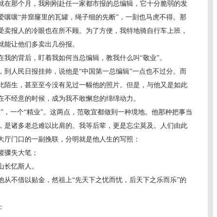
就在那个月，我刚刚赴任一家都市报的总编辑，它十分脆弱的发
爱嚷嚷“井窟窿里的瓦罐，绳子细的先断”，一刻也马虎不得。那
受卖报人的冷眼也在所不顾。为了方便，我特地骑自行车上班，
就能让他们多卖出几份报。
的背后，盯着我如何当总编辑，教我什么叫“敬业”。
，到人民日报挂帅，说他是“中国第一总编辑”一点也不过分。而
此陌生，甚至至今没有见过一幅他的照片。但是，与他又是如此
在不经意的时候，成为我不敢懈怠的绵绵动力。
，一个“精业”。这两点，范敬宜都做到一种境地。他那种把事当
，是诸多老总难以比肩的。我等后辈，更是忘尘莫及。人们由此
大厅门口的一副挽联，分明就是他人生的写照：
稷骤失大笔；
山长忆斯人。
从不借以贴金，然祖上“先天下之忧而忧，后天下之乐而乐”的
：