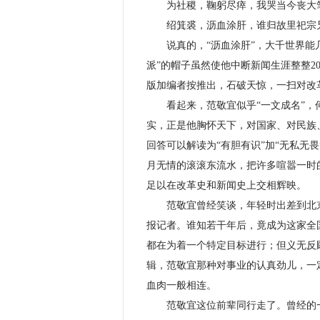
为社稷，鞠躬尽瘁，我哭当今丧大
绍箕裘，沥血涂肝，谁归故里祀宗
说真的，“沥血涂肝”，大千世界能几
派”的帽子虽然使他中断新闻生涯整整
版加编者按推出，石破天惊，一扫对改
看起来，范敬宜似乎“一文成名”，何
实，正是他胸怀天下，对国家、对民族
回答可以解读为“有胆有识”加“无私无
月无情的滚滚东流水，把许多喧嚣一时
足以在改革史和新闻史上交相辉映。
范敬宜曾经笑谈，年轻时出差到北京
报记者。谁知若干年后，竟成为这家全
都在为着一个特定目标进行；但义无反
辑，范敬宜那种对事业的认真劲儿，一
血肉一般相连。
范敬宜这位前辈同行走了。曾经的一