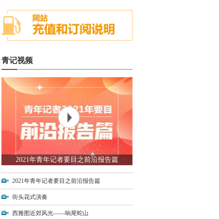
青记视频
2021年青年记者要目之前沿报告篇
2021年青年记者要目之前沿报告篇
街头花式演奏
西雅图近郊风光——响尾蛇山