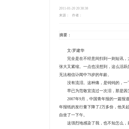
2011-01-20 20:38:38
来源：
作者：
摘要：
文/罗建华
完全是在不经意间扫到一则短讯，太不
张大又紧缩。一点也没想到，这么活跃
无法相信讣闻中79岁的年龄。
没有流泪。这种痛，是钝钝的，一下
早已为范敬宜流过一次泪，那是因
2007年9月，中国青年报的一篇报
年报纸的发行量下降了2万多份，他关
自坐了一下午。
这强烈地感染了我，也不知怎么，就