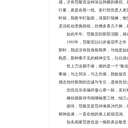
感，才有范敬宜这种深达肺腑的痛切。
行量，真是命悬一线。发行部负责人老
时候，我夜半盯版面，清晨盯报摊，饱
灵活机动变换路线，仿佛多查几个摊，
如此年年。范敬宜的那双泪眼，就在我
1993年，范敬宜以62岁逾花甲之年
那时，我还没有投身新闻界，与他是如
熟悉，那种看不见的精神交互，往往就
世上万业都不难，难的是一个“敬业”
事做，与之同乐，与之共痛，我敢放言
感念他对新闻的忠诚与专注，遗体告别
先忧后乐采编评凝心香一脉，哀社
掖幼领新诗书画继翰墨三绝，恸江
据传，范敬宜是范仲淹第28代孙，他
精神血液，一直在他的身上延续流淌。
知名画家范曾也送一挽联表达敬意