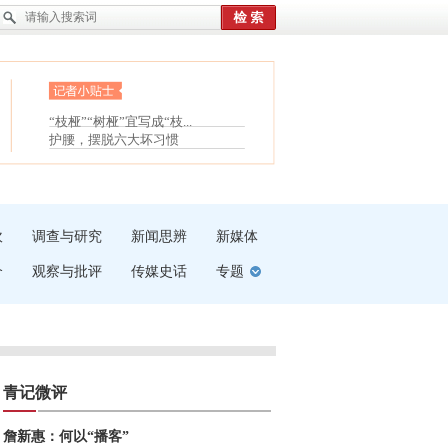
眼白变红或是结膜下出血
“枝桠”“树桠”宜写成“枝...
夏天缓解疲劳有三招
护腰，摆脱六大坏习惯
受伤了冰敷还是热敷
白内障治疗的误区
吹
调查与研究
新闻思辨
新媒体
介
观察与批评
传媒史话
专题
青记微评
詹新惠：何以“播客”