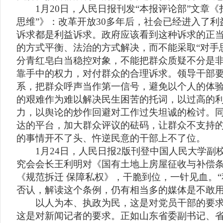
1月20日，人民日报刊发“本报评论部”文章《
思维”》：改革开放30多年后，社会已经进入了
诉求都是利益诉求。政府应该看到这种诉求的正
的方式平衡、法治的方式解决，而不能采取“对手
分青红皂白当稳控对象，不能把群众质疑不分是
靠手中的权力，对付群众的合理诉求。领导干部
系，把群众呼声当作第一信号，避免以个人的体
的艰难作为难以解决民生困苦的托词，以过高的
力，以舆论的炒作回避对工作过失坦诚的检讨。
达的平台，加大群众评议的砝码，让群众不支持
的事情开不了头、忤逆民意的干部上不了位。
1月24日，人民日报2版刊登中国人民大学副
究会会长王利明对《国有土地上房屋征收与补偿
《规范拆迁 保障私权》，干脆到位，一针见血。“
否认，解读这个条例，仍有相当多的媒体是不敢
以人为本、执政为民，这是对党员干部的要求
这是对新闻记者的要求。正如山东省委副书记、