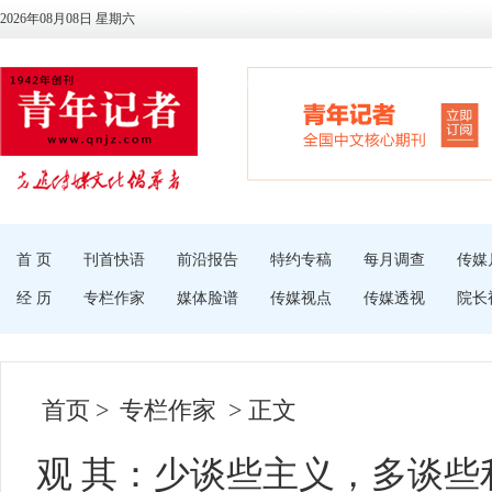
2026年08月08日 星期六
首 页
刊首快语
前沿报告
特约专稿
每月调查
传媒
经 历
专栏作家
媒体脸谱
传媒视点
传媒透视
院长
首页
>
专栏作家
> 正文
观 其：少谈些主义，多谈些