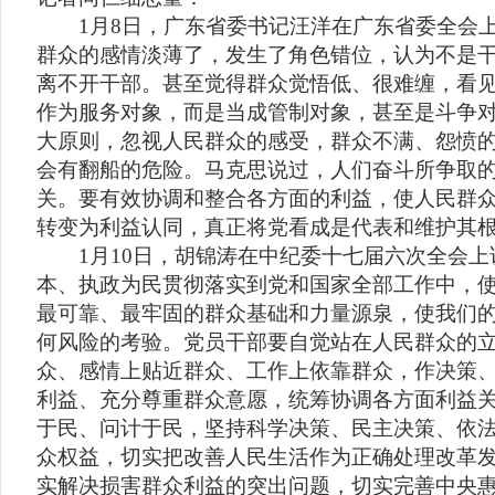
1月8日，广东省委书记汪洋在广东省委全会上
群众的感情淡薄了，发生了角色错位，认为不是
离不开干部。甚至觉得群众觉悟低、很难缠，看
作为服务对象，而是当成管制对象，甚至是斗争
大原则，忽视人民群众的感受，群众不满、怨愤
会有翻船的危险。马克思说过，人们奋斗所争取
关。要有效协调和整合各方面的利益，使人民群众
转变为利益认同，真正将党看成是代表和维护其根
1月10日，胡锦涛在中纪委十七届六次全会上
本、执政为民贯彻落实到党和国家全部工作中，
最可靠、最牢固的群众基础和力量源泉，使我们
何风险的考验。党员干部要自觉站在人民群众的
众、感情上贴近群众、工作上依靠群众，作决策
利益、充分尊重群众意愿，统筹协调各方面利益
于民、问计于民，坚持科学决策、民主决策、依
众权益，切实把改善人民生活作为正确处理改革
实解决损害群众利益的突出问题，切实完善中央