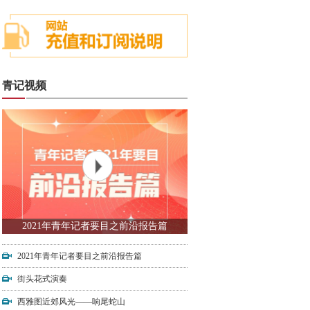
青记视频
2021年青年记者要目之前沿报告篇
2021年青年记者要目之前沿报告篇
街头花式演奏
西雅图近郊风光——响尾蛇山