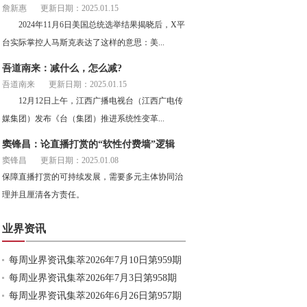
詹新惠
更新日期：2025.01.15
2024年11月6日美国总统选举结果揭晓后，X平
台实际掌控人马斯克表达了这样的意思：美...
吾道南来：减什么，怎么减?
吾道南来
更新日期：2025.01.15
12月12日上午，江西广播电视台（江西广电传
媒集团）发布《台（集团）推进系统性变革...
窦锋昌：论直播打赏的“软性付费墙”逻辑
窦锋昌
更新日期：2025.01.08
保障直播打赏的可持续发展，需要多元主体协同治
理并且厘清各方责任。
业界资讯
每周业界资讯集萃2026年7月10日第959期
每周业界资讯集萃2026年7月3日第958期
每周业界资讯集萃2026年6月26日第957期