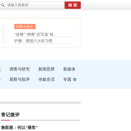
眼白变红或是结膜下出血
“枝桠”“树桠”宜写成“枝...
夏天缓解疲劳有三招
护腰，摆脱六大坏习惯
受伤了冰敷还是热敷
白内障治疗的误区
吹
调查与研究
新闻思辨
新媒体
介
观察与批评
传媒史话
专题
青记微评
詹新惠：何以“播客”