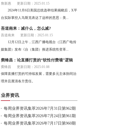
詹新惠
更新日期：2025.01.15
2024年11月6日美国总统选举结果揭晓后，X平
台实际掌控人马斯克表达了这样的意思：美...
吾道南来：减什么，怎么减?
吾道南来
更新日期：2025.01.15
12月12日上午，江西广播电视台（江西广电传
媒集团）发布《台（集团）推进系统性变革...
窦锋昌：论直播打赏的“软性付费墙”逻辑
窦锋昌
更新日期：2025.01.08
保障直播打赏的可持续发展，需要多元主体协同治
理并且厘清各方责任。
业界资讯
每周业界资讯集萃2026年7月31日第962期
每周业界资讯集萃2026年7月24日第961期
每周业界资讯集萃2026年7月17日第960期