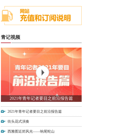
青记视频
2021年青年记者要目之前沿报告篇
2021年青年记者要目之前沿报告篇
街头花式演奏
西雅图近郊风光——响尾蛇山