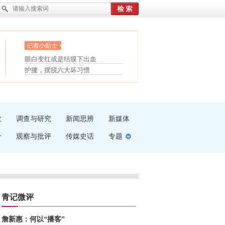
眼白变红或是结膜下出血
“枝桠”“树桠”宜写成“枝...
护腰，摆脱六大坏习惯
夏天缓解疲劳有三招
受伤了冰敷还是热敷
白内障治疗的误区
吹
调查与研究
新闻思辨
新媒体
介
观察与批评
传媒史话
专题
青记微评
詹新惠：何以“播客”