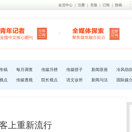
会员中心
|
注册
|
充值
|
订阅
|
投稿
专稿
每月调查
传媒月榜
传媒骄子
新闻茶座
冷风劲
视点
传媒透视
院长视点
语文诊所
新闻与法
国际媒
客上重新流行