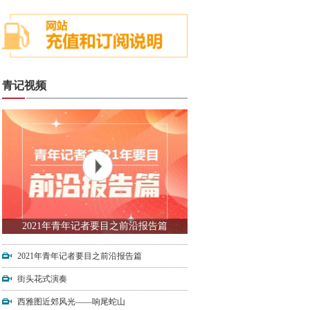
青记视频
2021年青年记者要目之前沿报告篇
2021年青年记者要目之前沿报告篇
街头花式演奏
西雅图近郊风光——响尾蛇山