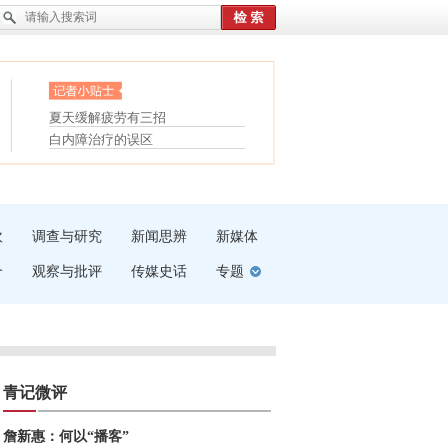
眼白变红或是结膜下出血
“枝桠”“树桠”宜写成“枝...
护腰，摆脱六大坏习惯
夏天缓解疲劳有三招
受伤了冰敷还是热敷
白内障治疗的误区
吹
调查与研究
新闻思辨
新媒体
介
观察与批评
传媒史话
专题
青记微评
詹新惠：何以“播客”