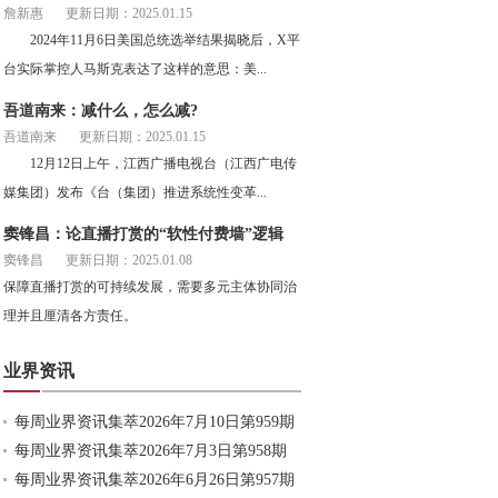
詹新惠
更新日期：2025.01.15
2024年11月6日美国总统选举结果揭晓后，X平
台实际掌控人马斯克表达了这样的意思：美...
吾道南来：减什么，怎么减?
吾道南来
更新日期：2025.01.15
12月12日上午，江西广播电视台（江西广电传
媒集团）发布《台（集团）推进系统性变革...
窦锋昌：论直播打赏的“软性付费墙”逻辑
窦锋昌
更新日期：2025.01.08
保障直播打赏的可持续发展，需要多元主体协同治
理并且厘清各方责任。
业界资讯
每周业界资讯集萃2026年7月10日第959期
每周业界资讯集萃2026年7月3日第958期
每周业界资讯集萃2026年6月26日第957期