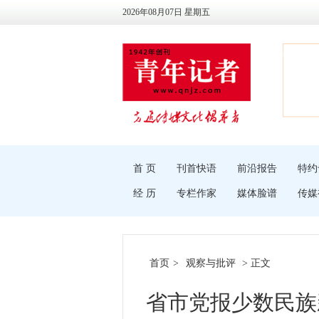
2026年08月07日 星期五
首 页
刊首快语
前沿报告
特约
经 历
专栏作家
媒体脸谱
传媒
首页
>
观察与批评
> 正文
省市党报少数民族