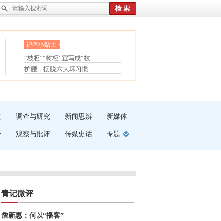
眼白变红或是结膜下出血
“枝桠”“树桠”宜写成“枝...
护腰，摆脱六大坏习惯
夏天缓解疲劳有三招
受伤了冰敷还是热敷
白内障治疗的误区
吹
调查与研究
新闻思辨
新媒体
介
观察与批评
传媒史话
专题
青记微评
詹新惠：何以“播客”