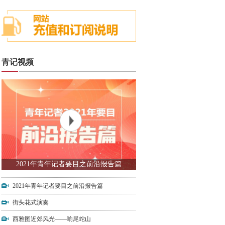
青记视频
2021年青年记者要目之前沿报告篇
2021年青年记者要目之前沿报告篇
街头花式演奏
西雅图近郊风光——响尾蛇山