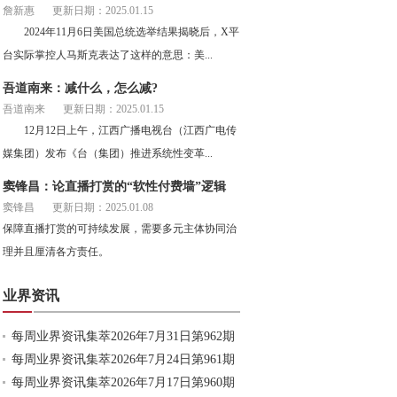
詹新惠
更新日期：2025.01.15
2024年11月6日美国总统选举结果揭晓后，X平
台实际掌控人马斯克表达了这样的意思：美...
吾道南来：减什么，怎么减?
吾道南来
更新日期：2025.01.15
12月12日上午，江西广播电视台（江西广电传
媒集团）发布《台（集团）推进系统性变革...
窦锋昌：论直播打赏的“软性付费墙”逻辑
窦锋昌
更新日期：2025.01.08
保障直播打赏的可持续发展，需要多元主体协同治
理并且厘清各方责任。
业界资讯
每周业界资讯集萃2026年7月31日第962期
每周业界资讯集萃2026年7月24日第961期
每周业界资讯集萃2026年7月17日第960期