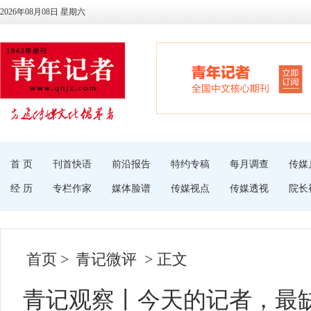
2026年08月08日 星期六
首 页
刊首快语
前沿报告
特约专稿
每月调查
传媒
经 历
专栏作家
媒体脸谱
传媒视点
传媒透视
院长
首页
>
青记微评
> 正文
青记观察丨今天的记者，最