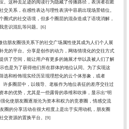
应。这种去足迹的阅读行为隐藏了传播路径，表演者在匿
社交关系，在感性表达与理性表演中容易出现场景错位。
个圈式的社交语境，但多个圈层的混杂造成了语境消解，
意识混乱等问题。[6]
微信朋友圈强关系下的社交广场属性使其成为人们个人展
补充的平台。分享是创作的动力，网络情境化的交往方式
提供了空间，能让用户有更多的施展才华以及被人们了解
我展示也是为了获得他们所在群体的地位认同。为了实现这
筛选和粉饰现实经历呈现理想化的云个体形象，或者
势。许多圈层中，以领导、老板作为地位表征的差序交往过
资本的优势，尤其是一些露骨的恭维和吹捧，显示出“明
势的强化使朋友圈逐渐沦为资本和权力的竞赛圈，情感交流
在朋友圈的分享活动在很大程度上是出于实用动机，朋友圈
交资源的置换平台。[9]