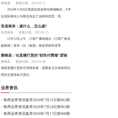
詹新惠
更新日期：2025.01.15
2024年11月6日美国总统选举结果揭晓后，X平
台实际掌控人马斯克表达了这样的意思：美...
吾道南来：减什么，怎么减?
吾道南来
更新日期：2025.01.15
12月12日上午，江西广播电视台（江西广电传
媒集团）发布《台（集团）推进系统性变革...
窦锋昌：论直播打赏的“软性付费墙”逻辑
窦锋昌
更新日期：2025.01.08
保障直播打赏的可持续发展，需要多元主体协同治
理并且厘清各方责任。
业界资讯
每周业界资讯集萃2026年7月31日第962期
每周业界资讯集萃2026年7月24日第961期
每周业界资讯集萃2026年7月17日第960期