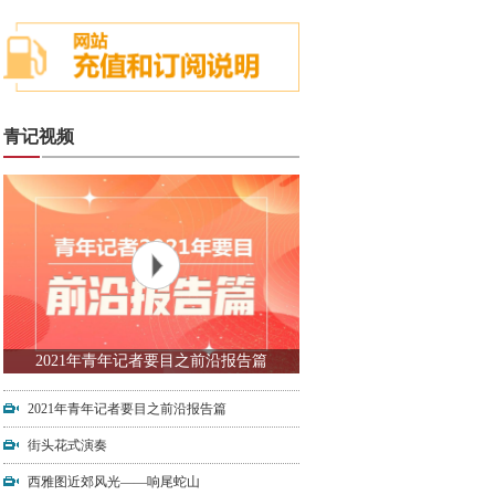
青记视频
2021年青年记者要目之前沿报告篇
2021年青年记者要目之前沿报告篇
街头花式演奏
西雅图近郊风光——响尾蛇山