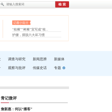
眼白变红或是结膜下出血
“枝桠”“树桠”宜写成“枝...
夏天缓解疲劳有三招
护腰，摆脱六大坏习惯
受伤了冰敷还是热敷
白内障治疗的误区
吹
调查与研究
新闻思辨
新媒体
介
观察与批评
传媒史话
专题
青记微评
詹新惠：何以“播客”