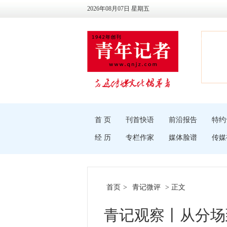
2026年08月07日 星期五
首 页
刊首快语
前沿报告
特约
经 历
专栏作家
媒体脸谱
传媒
首页
>
青记微评
> 正文
青记观察丨从分场