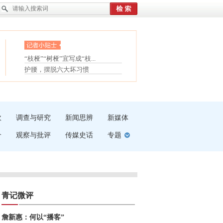
眼白变红或是结膜下出血
“枝桠”“树桠”宜写成“枝...
夏天缓解疲劳有三招
护腰，摆脱六大坏习惯
受伤了冰敷还是热敷
白内障治疗的误区
吹
调查与研究
新闻思辨
新媒体
介
观察与批评
传媒史话
专题
青记微评
詹新惠：何以“播客”