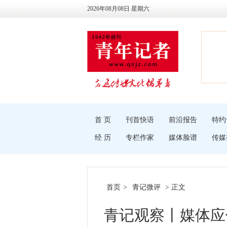
2026年08月08日 星期六
首 页
刊首快语
前沿报告
特约
经 历
专栏作家
媒体脸谱
传媒
首页
>
青记微评
> 正文
青记观察丨媒体应