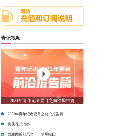
青记视频
2021年青年记者要目之前沿报告篇
2021年青年记者要目之前沿报告篇
街头花式演奏
西雅图近郊风光——响尾蛇山