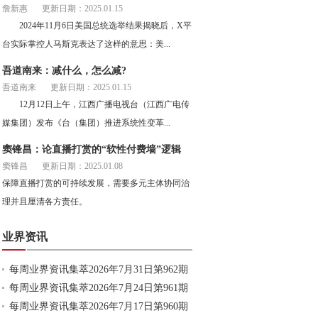
詹新惠
更新日期：2025.01.15
2024年11月6日美国总统选举结果揭晓后，X平
台实际掌控人马斯克表达了这样的意思：美...
吾道南来：减什么，怎么减?
吾道南来
更新日期：2025.01.15
12月12日上午，江西广播电视台（江西广电传
媒集团）发布《台（集团）推进系统性变革...
窦锋昌：论直播打赏的“软性付费墙”逻辑
窦锋昌
更新日期：2025.01.08
保障直播打赏的可持续发展，需要多元主体协同治
理并且厘清各方责任。
业界资讯
每周业界资讯集萃2026年7月31日第962期
每周业界资讯集萃2026年7月24日第961期
每周业界资讯集萃2026年7月17日第960期