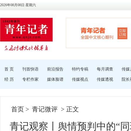
2026年08月08日 星期六
首 页
刊首快语
前沿报告
特约专稿
每月调查
传媒
经 历
专栏作家
媒体脸谱
传媒视点
传媒透视
院长
首页
>
青记微评
> 正文
青记观察丨舆情预判中的“同