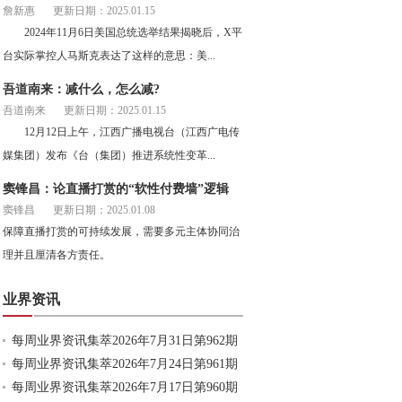
詹新惠
更新日期：2025.01.15
2024年11月6日美国总统选举结果揭晓后，X平
台实际掌控人马斯克表达了这样的意思：美...
吾道南来：减什么，怎么减?
吾道南来
更新日期：2025.01.15
12月12日上午，江西广播电视台（江西广电传
媒集团）发布《台（集团）推进系统性变革...
窦锋昌：论直播打赏的“软性付费墙”逻辑
窦锋昌
更新日期：2025.01.08
保障直播打赏的可持续发展，需要多元主体协同治
理并且厘清各方责任。
业界资讯
每周业界资讯集萃2026年7月31日第962期
每周业界资讯集萃2026年7月24日第961期
每周业界资讯集萃2026年7月17日第960期