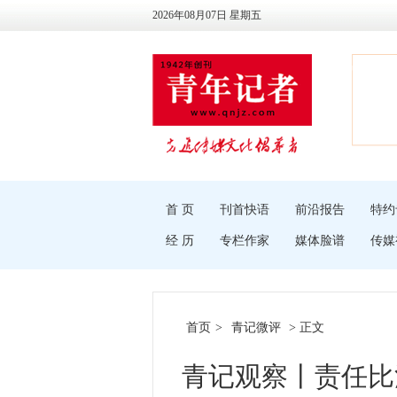
2026年08月07日 星期五
首 页
刊首快语
前沿报告
特约
经 历
专栏作家
媒体脸谱
传媒
首页
>
青记微评
> 正文
青记观察丨责任比