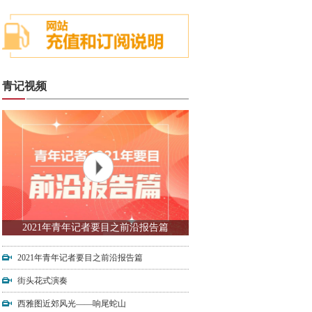
青记视频
2021年青年记者要目之前沿报告篇
2021年青年记者要目之前沿报告篇
街头花式演奏
西雅图近郊风光——响尾蛇山