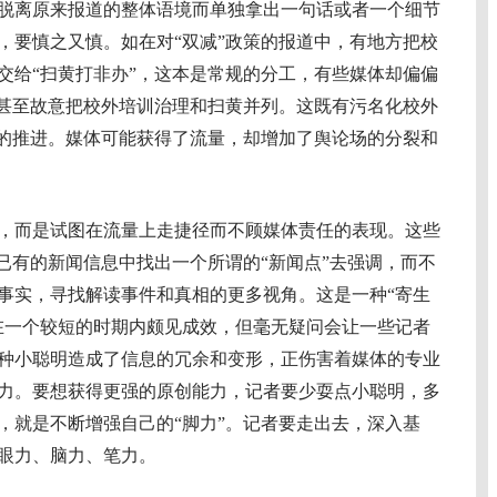
脱离原来报道的整体语境而单独拿出一句话或者一个细节
，要慎之又慎。如在对“双减”政策的报道中，有地方把校
交给“扫黄打非办”，这本是常规的分工，有些媒体却偏偏
，甚至故意把校外培训治理和扫黄并列。这既有污名化校外
作的推进。媒体可能获得了流量，却增加了舆论场的分裂和
而是试图在流量上走捷径而不顾媒体责任的表现。这些
已有的新闻信息中找出一个所谓的“新闻点”去强调，而不
事实，寻找解读事件和真相的更多视角。这是一种“寄生
在一个较短的时期内颇见成效，但毫无疑问会让一些记者
种小聪明造成了信息的冗余和变形，正伤害着媒体的专业
力。要想获得更强的原创能力，记者要少耍点小聪明，多
，就是不断增强自己的“脚力”。记者要走出去，深入基
眼力、脑力、笔力。