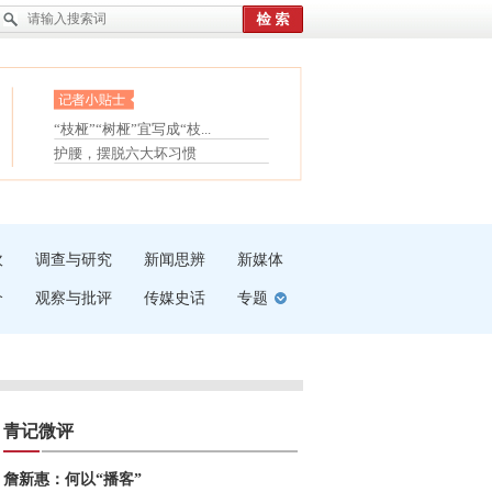
眼白变红或是结膜下出血
“枝桠”“树桠”宜写成“枝...
护腰，摆脱六大坏习惯
夏天缓解疲劳有三招
受伤了冰敷还是热敷
白内障治疗的误区
吹
调查与研究
新闻思辨
新媒体
介
观察与批评
传媒史话
专题
青记微评
詹新惠：何以“播客”