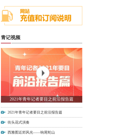
青记视频
2021年青年记者要目之前沿报告篇
2021年青年记者要目之前沿报告篇
街头花式演奏
西雅图近郊风光——响尾蛇山