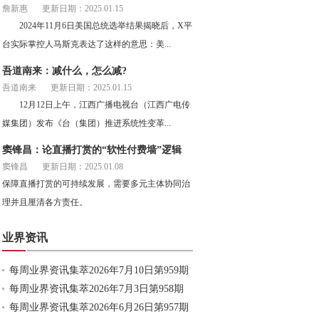
詹新惠
更新日期：2025.01.15
2024年11月6日美国总统选举结果揭晓后，X平
台实际掌控人马斯克表达了这样的意思：美...
吾道南来：减什么，怎么减?
吾道南来
更新日期：2025.01.15
12月12日上午，江西广播电视台（江西广电传
媒集团）发布《台（集团）推进系统性变革...
窦锋昌：论直播打赏的“软性付费墙”逻辑
窦锋昌
更新日期：2025.01.08
保障直播打赏的可持续发展，需要多元主体协同治
理并且厘清各方责任。
业界资讯
每周业界资讯集萃2026年7月10日第959期
每周业界资讯集萃2026年7月3日第958期
每周业界资讯集萃2026年6月26日第957期