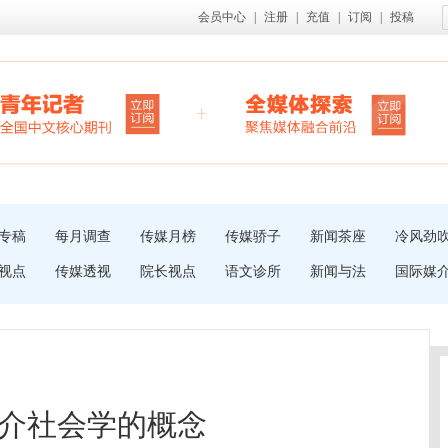
会员中心
|
注册
|
充值
|
订阅
|
投稿
专稿
每月调查
传媒月榜
传媒骄子
新闻茶座
冷风劲
视点
传媒透视
院长视点
语文诊所
新闻与法
国际媒
介社会学的概念