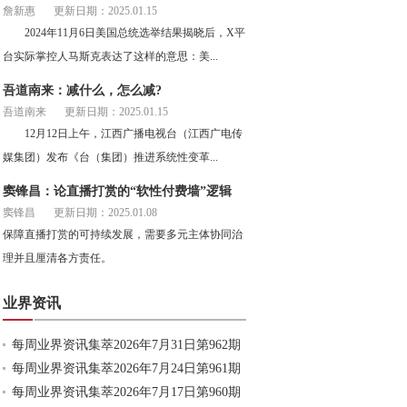
詹新惠
更新日期：2025.01.15
2024年11月6日美国总统选举结果揭晓后，X平
台实际掌控人马斯克表达了这样的意思：美...
吾道南来：减什么，怎么减?
吾道南来
更新日期：2025.01.15
12月12日上午，江西广播电视台（江西广电传
媒集团）发布《台（集团）推进系统性变革...
窦锋昌：论直播打赏的“软性付费墙”逻辑
窦锋昌
更新日期：2025.01.08
保障直播打赏的可持续发展，需要多元主体协同治
理并且厘清各方责任。
业界资讯
每周业界资讯集萃2026年7月31日第962期
每周业界资讯集萃2026年7月24日第961期
每周业界资讯集萃2026年7月17日第960期