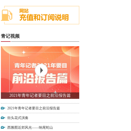
青记视频
2021年青年记者要目之前沿报告篇
2021年青年记者要目之前沿报告篇
街头花式演奏
西雅图近郊风光——响尾蛇山