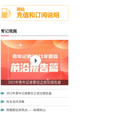
青记视频
2021年青年记者要目之前沿报告篇
2021年青年记者要目之前沿报告篇
街头花式演奏
西雅图近郊风光——响尾蛇山