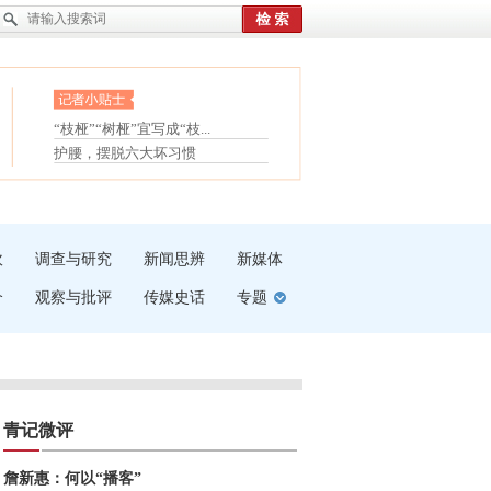
眼白变红或是结膜下出血
“枝桠”“树桠”宜写成“枝...
夏天缓解疲劳有三招
护腰，摆脱六大坏习惯
受伤了冰敷还是热敷
白内障治疗的误区
吹
调查与研究
新闻思辨
新媒体
介
观察与批评
传媒史话
专题
青记微评
詹新惠：何以“播客”