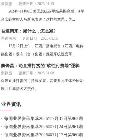
詹新惠
更新日期：2025.01.15
2024年11月6日美国总统选举结果揭晓后，X平
台实际掌控人马斯克表达了这样的意思：美...
吾道南来：减什么，怎么减?
吾道南来
更新日期：2025.01.15
12月12日上午，江西广播电视台（江西广电传
媒集团）发布《台（集团）推进系统性变革...
窦锋昌：论直播打赏的“软性付费墙”逻辑
窦锋昌
更新日期：2025.01.08
保障直播打赏的可持续发展，需要多元主体协同治
理并且厘清各方责任。
业界资讯
每周业界资讯集萃2026年7月31日第962期
每周业界资讯集萃2026年7月24日第961期
每周业界资讯集萃2026年7月17日第960期