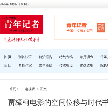
2026年08月07日 星期五
首 页
刊首快语
前沿报告
特约专稿
每月调查
传媒
经 历
专栏作家
媒体脸谱
传媒视点
传媒透视
院长
首页
>
广电视听
> 正文
贾樟柯电影的空间位移与时代