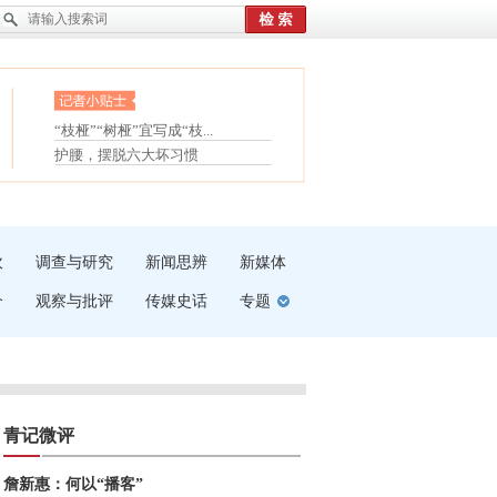
眼白变红或是结膜下出血
“枝桠”“树桠”宜写成“枝...
夏天缓解疲劳有三招
护腰，摆脱六大坏习惯
受伤了冰敷还是热敷
白内障治疗的误区
吹
调查与研究
新闻思辨
新媒体
介
观察与批评
传媒史话
专题
青记微评
詹新惠：何以“播客”