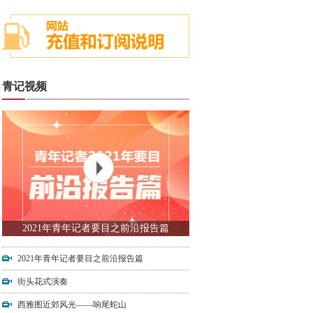
青记视频
2021年青年记者要目之前沿报告篇
2021年青年记者要目之前沿报告篇
街头花式演奏
西雅图近郊风光——响尾蛇山