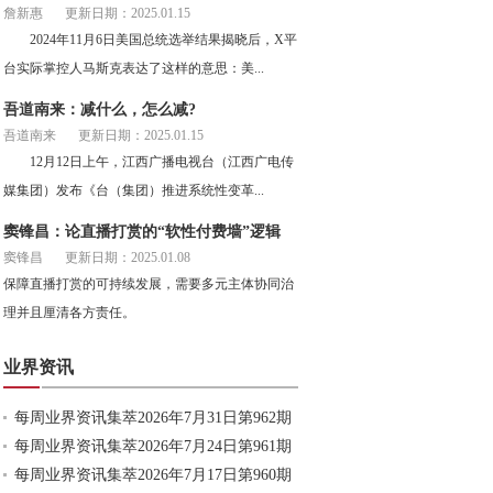
詹新惠
更新日期：2025.01.15
2024年11月6日美国总统选举结果揭晓后，X平
台实际掌控人马斯克表达了这样的意思：美...
吾道南来：减什么，怎么减?
吾道南来
更新日期：2025.01.15
12月12日上午，江西广播电视台（江西广电传
媒集团）发布《台（集团）推进系统性变革...
窦锋昌：论直播打赏的“软性付费墙”逻辑
窦锋昌
更新日期：2025.01.08
保障直播打赏的可持续发展，需要多元主体协同治
理并且厘清各方责任。
业界资讯
每周业界资讯集萃2026年7月31日第962期
每周业界资讯集萃2026年7月24日第961期
每周业界资讯集萃2026年7月17日第960期