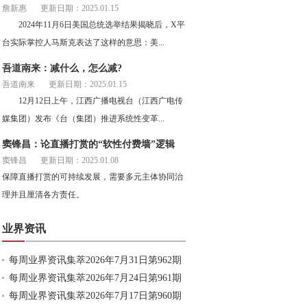
詹新惠
更新日期：2025.01.15
2024年11月6日美国总统选举结果揭晓后，X平
台实际掌控人马斯克表达了这样的意思：美...
吾道南来：减什么，怎么减?
吾道南来
更新日期：2025.01.15
12月12日上午，江西广播电视台（江西广电传
媒集团）发布《台（集团）推进系统性变革...
窦锋昌：论直播打赏的“软性付费墙”逻辑
窦锋昌
更新日期：2025.01.08
保障直播打赏的可持续发展，需要多元主体协同治
理并且厘清各方责任。
业界资讯
每周业界资讯集萃2026年7月31日第962期
每周业界资讯集萃2026年7月24日第961期
每周业界资讯集萃2026年7月17日第960期