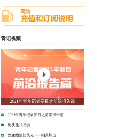
青记视频
2021年青年记者要目之前沿报告篇
2021年青年记者要目之前沿报告篇
街头花式演奏
西雅图近郊风光——响尾蛇山