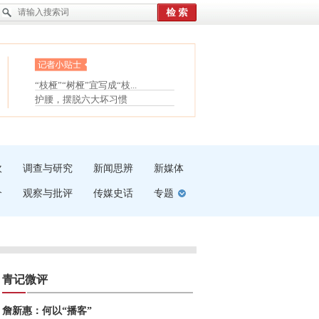
眼白变红或是结膜下出血
“枝桠”“树桠”宜写成“枝...
夏天缓解疲劳有三招
护腰，摆脱六大坏习惯
受伤了冰敷还是热敷
白内障治疗的误区
吹
调查与研究
新闻思辨
新媒体
介
观察与批评
传媒史话
专题
青记微评
詹新惠：何以“播客”