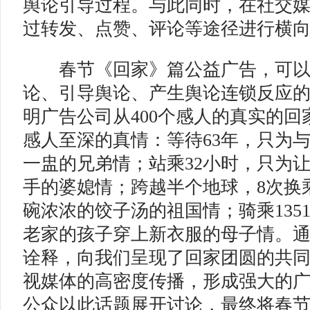
舆论引导过程。与此同时，在社交
过转发、点赞、评论等途径进行横
春节《回家》篇公益广告，可以
论、引导舆论、产生舆论连锁反应的
明广告公司从400个感人的真实的回
感人至深的真情：等待63年，只为
一盅的兄弟情；站乘32小时，只为
手的婆媳情；跨越半个地球，8次换
碗浓浓的饺子汤的祖国情；骑乘135
老家的孩子穿上新衣服的母子情。通
诠释，向我们呈现了回家团圆的共
视媒体的高密度传播，形成强大的
公众以此话题展开讨论，最终将春