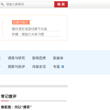
眼白变红或是结膜下出血
“枝桠”“树桠”宜写成“枝...
护腰，摆脱六大坏习惯
夏天缓解疲劳有三招
受伤了冰敷还是热敷
白内障治疗的误区
吹
调查与研究
新闻思辨
新媒体
介
观察与批评
传媒史话
专题
青记微评
詹新惠：何以“播客”