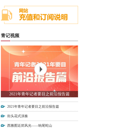
青记视频
2021年青年记者要目之前沿报告篇
2021年青年记者要目之前沿报告篇
街头花式演奏
西雅图近郊风光——响尾蛇山