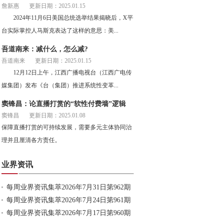
詹新惠
更新日期：2025.01.15
2024年11月6日美国总统选举结果揭晓后，X平
台实际掌控人马斯克表达了这样的意思：美...
吾道南来：减什么，怎么减?
吾道南来
更新日期：2025.01.15
12月12日上午，江西广播电视台（江西广电传
媒集团）发布《台（集团）推进系统性变革...
窦锋昌：论直播打赏的“软性付费墙”逻辑
窦锋昌
更新日期：2025.01.08
保障直播打赏的可持续发展，需要多元主体协同治
理并且厘清各方责任。
业界资讯
每周业界资讯集萃2026年7月31日第962期
每周业界资讯集萃2026年7月24日第961期
每周业界资讯集萃2026年7月17日第960期