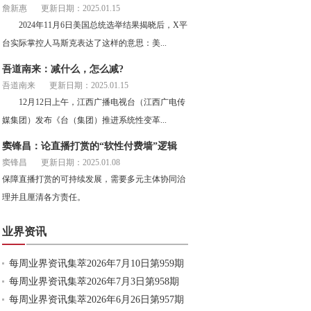
詹新惠
更新日期：2025.01.15
2024年11月6日美国总统选举结果揭晓后，X平
台实际掌控人马斯克表达了这样的意思：美...
吾道南来：减什么，怎么减?
吾道南来
更新日期：2025.01.15
12月12日上午，江西广播电视台（江西广电传
媒集团）发布《台（集团）推进系统性变革...
窦锋昌：论直播打赏的“软性付费墙”逻辑
窦锋昌
更新日期：2025.01.08
保障直播打赏的可持续发展，需要多元主体协同治
理并且厘清各方责任。
业界资讯
每周业界资讯集萃2026年7月10日第959期
每周业界资讯集萃2026年7月3日第958期
每周业界资讯集萃2026年6月26日第957期