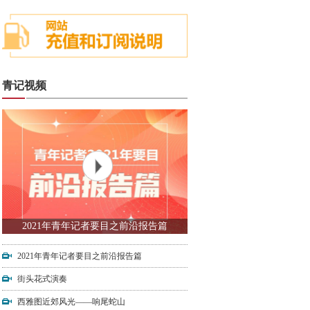
青记视频
2021年青年记者要目之前沿报告篇
2021年青年记者要目之前沿报告篇
街头花式演奏
西雅图近郊风光——响尾蛇山