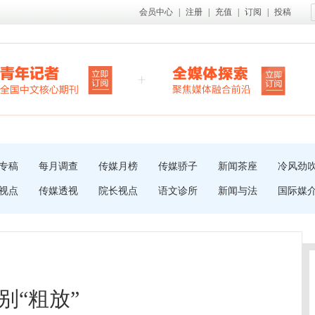
会员中心
|
注册
|
充值
|
订阅
|
投稿
专稿
每月调查
传媒月榜
传媒骄子
新闻茶座
冷风劲
视点
传媒透视
院长视点
语文诊所
新闻与法
国际媒
别“粗放”