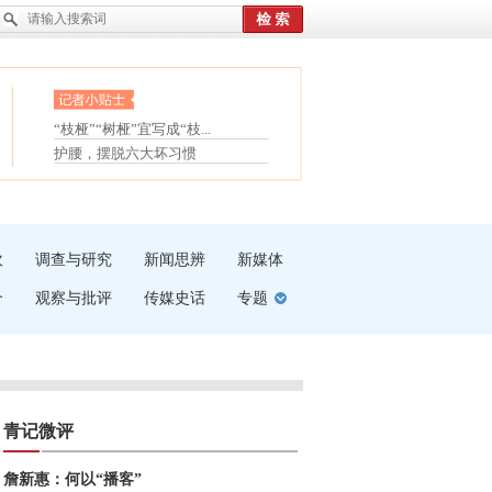
眼白变红或是结膜下出血
“枝桠”“树桠”宜写成“枝...
夏天缓解疲劳有三招
护腰，摆脱六大坏习惯
受伤了冰敷还是热敷
白内障治疗的误区
吹
调查与研究
新闻思辨
新媒体
介
观察与批评
传媒史话
专题
青记微评
詹新惠：何以“播客”