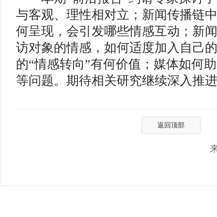
与客观、理性相对立；新闻传播链
何呈现，会引发哪些情感互动；新
访对象的情感，如何适度加入自己
的“情感转向”有何价值；媒体如何
等问题。期待相关研究继续深入推
返回顶部