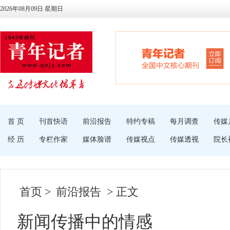
2026年08月09日 星期日
首 页
刊首快语
前沿报告
特约专稿
每月调查
传媒
经 历
专栏作家
媒体脸谱
传媒视点
传媒透视
院长
首页
>
前沿报告
> 正文
新闻传播中的情感