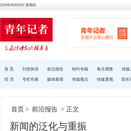
2026年08月06日 星期四
首 页
刊首快语
前沿报告
特约专稿
每月调查
传媒
经 历
专栏作家
媒体脸谱
传媒视点
传媒透视
院长
首页
>
前沿报告
> 正文
新闻的泛化与重振