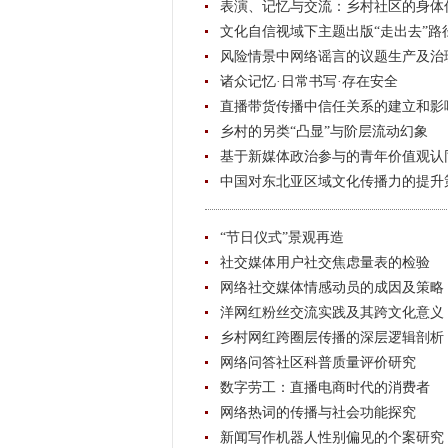
表演、记忆与交流：乡村社区的身体
文化自信视域下主题出版“走出去”路
风险情景中网络谣言的议题生产及治
诸众记忆·日常书写·存在安全
直播带货传播中信任关系的建立和影
乡村的另类“凸显”与阶层流动幻象
基于新媒体政治参与的青年价值观认
中国对东北亚区域文化传播力的提升
“节日仪式”景观再造
社交媒体用户社交焦虑量表的检验
网络社交媒体情感动员的成因及策略
洋网红粉丝交流实践及其跨文化意义
乡村网红跨圈层传播的深层逻辑剖析
网络问答社区科普质量评价研究
数字劳工：直播电商时代的消费者
网络热词的传播与社会功能探究
新闻写作机器人性别偏见的个案研究