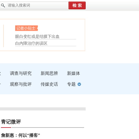
护腰，摆脱六大坏习惯
眼白变红或是结膜下出血
受伤了冰敷还是热敷
“枝桠”“树桠”宜写成“枝...
白内障治疗的误区
夏天缓解疲劳有三招
吹
调查与研究
新闻思辨
新媒体
介
观察与批评
传媒史话
专题
青记微评
詹新惠：何以“播客”