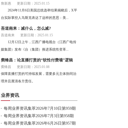
詹新惠
更新日期：2025.01.15
2024年11月6日美国总统选举结果揭晓后，X平
台实际掌控人马斯克表达了这样的意思：美...
吾道南来：减什么，怎么减?
吾道南来
更新日期：2025.01.15
12月12日上午，江西广播电视台（江西广电传
媒集团）发布《台（集团）推进系统性变革...
窦锋昌：论直播打赏的“软性付费墙”逻辑
窦锋昌
更新日期：2025.01.08
保障直播打赏的可持续发展，需要多元主体协同治
理并且厘清各方责任。
业界资讯
每周业界资讯集萃2026年7月10日第959期
每周业界资讯集萃2026年7月3日第958期
每周业界资讯集萃2026年6月26日第957期