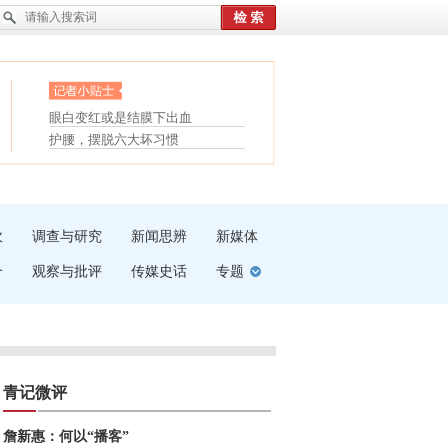
眼白变红或是结膜下出血
“枝桠”“树桠”宜写成“枝...
护腰，摆脱六大坏习惯
夏天缓解疲劳有三招
受伤了冰敷还是热敷
白内障治疗的误区
吹
调查与研究
新闻思辨
新媒体
介
观察与批评
传媒史话
专题
青记微评
詹新惠：何以“播客”