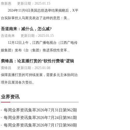
詹新惠
更新日期：2025.01.15
2024年11月6日美国总统选举结果揭晓后，X平
台实际掌控人马斯克表达了这样的意思：美...
吾道南来：减什么，怎么减?
吾道南来
更新日期：2025.01.15
12月12日上午，江西广播电视台（江西广电传
媒集团）发布《台（集团）推进系统性变革...
窦锋昌：论直播打赏的“软性付费墙”逻辑
窦锋昌
更新日期：2025.01.08
保障直播打赏的可持续发展，需要多元主体协同治
理并且厘清各方责任。
业界资讯
每周业界资讯集萃2026年7月31日第962期
每周业界资讯集萃2026年7月24日第961期
每周业界资讯集萃2026年7月17日第960期