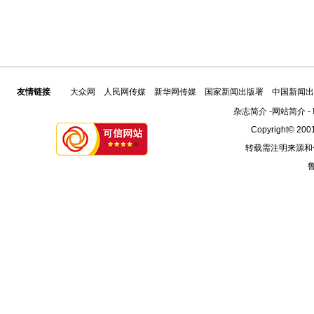
友情链接
大众网
人民网传媒
新华网传媒
国家新闻出版署
中国新闻出
杂志简介
-
网站简介
-
Copyright© 2001
转载需注明来源和
鲁