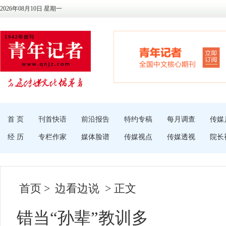
2026年08月10日 星期一
首 页
刊首快语
前沿报告
特约专稿
每月调查
传媒
经 历
专栏作家
媒体脸谱
传媒视点
传媒透视
院长
首页
>
边看边说
> 正文
错当“孙辈”教训多